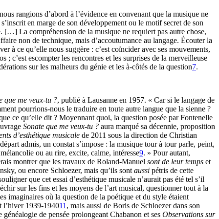
nous nous rangions d’abord à l’évidence en convenant que la musique ne
i s’inscrit en marge de son développement ou le motif secret de son
ême. […] La compréhension de la musique ne requiert pas autre chose,
 Affaire non de technique, mais d’accoutumance au langage. Écouter la
 rêver à ce qu’elle nous suggère : c’est coïncider avec ses mouvements,
s ; c’est escompter les rencontres et les surprises de la merveilleuse
érations sur les malheurs du génie et les à-côtés de la question
7
.
e que me veux-tu ?
, publié à Lausanne en 1957. « Car si le langage de
mment pourrions-nous le traduire en toute autre langue que la sienne ?
 que ce qu’elle dit ? Moyennant quoi, la question posée par Fontenelle
’ouvrage
Sonate que me veux-tu ?
aura marqué sa décennie, proposition
nts d’esthétique musicale
de 2011 sous la direction de Christian
 départ admis, un constat s’impose : la musique tour à tour parle, peint,
a mélancolie ou au rire, excite, calme, intéresse
9
. » Pour autant,
imerais montrer que les travaux de Roland-Manuel
sont de leur temps
et
vinsky, ou encore Schloezer, mais qu’ils sont
aussi
pétris de cette
ouligner que cet essai d’esthétique musicale n’aurait pas été tel s’il
chir sur les fins et les moyens de l’art musical, questionner tout à la
s imaginaires où la question de la poétique et du style étaient
nt l’hiver 1939-1940
11
, mais aussi de Boris de Schloezer dans son
une généalogie de pensée prolongeant Chabanon et ses
Observations sur