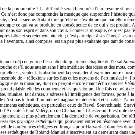
ue et de la comprendre ? La difficulté serait bien près d’être résolue si 
l. Ce n’est donc pas comprendre la musique que surprendre l’histoire qu
conte, c’est la sienne. Autant dire qu’elle ne s’explique que par elle-m
 escompte ce qui va se produire en conséquence de ce qui s’est produit.
etenir dans son esprit et dans son cœur. Écouter la musique, ce n’est pas
visible et secrètement attendu ; c’est participer à ses élans, à ses repo
 l’aventure, ainsi comprise, est un peu plus exaltante que tant de consid
ennent déjà en germe l’essentiel du quatrième chapitre de l’essai
Sonat
uche et s’il nous atteint sans l’intermédiaire des idées et des mots, co
qu’elle est, veulent-ils absolument la persuader d’exprimer autre chose
ensemble de « réflexions sur les fins et les moyens de l’art musical », l
ologique de la musique, dont on perçoit encore maint écho dans les
Éléme
 prend plaisir, elle les commente et les questionne. Une fois ce point de
ise, ritualise, fait danser, s’adresse à l’intelligence des formes, porte à l
le n’est pas le fruit d’un même imaginaire intellectuel et sensible. J’a
ionnements esthétiques, en particulier ceux de Ravel, Souvtchinski, Stra
t d’Aristote à Paul Valéry, ou de Chabanon à Chesterton. Il est utile de s
nseignement, et plus généralement à la démarche de vulgarisation. Or, réflé
poser des
principes
esthétiques
qui pouvaient entrer en résonance avec de
cueil de conférences rédigées en français pour Harvard et données dura
hèses esthétiques de Roland-Manuel s’inscrivaient au demeurant dans 