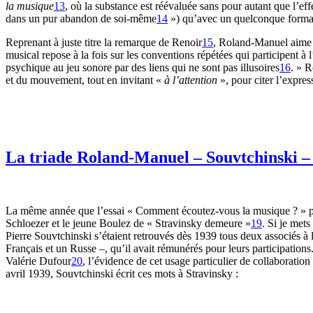
la musique
13
, où la substance est réévaluée sans pour autant que l’eff
dans un pur abandon de soi-même
14
») qu’avec un quelconque formal
Reprenant à juste titre la remarque de Renoir
15
, Roland-Manuel aime à
musical repose à la fois sur les conventions répétées qui participent à 
psychique au jeu sonore par des liens qui ne sont pas illusoires
16
. » R
et du mouvement, tout en invitant «
à l’attention
», pour citer l’expre
La triade Roland-Manuel – Souvtchinski –
La même année que l’essai « Comment écoutez-vous la musique ? » par
Schloezer et le jeune Boulez de « Stravinsky demeure »
19
. Si je met
Pierre Souvtchinski s’étaient retrouvés dès 1939 tous deux associés à 
Français et un Russe –, qu’il avait rémunérés pour leurs participations.
Valérie Dufour
20
, l’évidence de cet usage particulier de collaboratio
avril 1939, Souvtchinski écrit ces mots à Stravinsky :