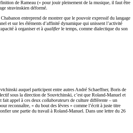
définition de Rameau (« pour jouir pleinement de la musique, il faut être
age stravinskien déformé.
: « Chabanon entreprend de montrer que le pouvoir expressif du langage
nel et sur les éléments d’affinité dynamique qui unissent l’activité
capacité à organiser et à
qualifier
le temps, comme dialectique du son
uvtchinski auquel participent entre autres André Schaeffner, Boris de
llectif sous la direction de Souvtchinski, c’est que Roland-Manuel et
t fait appel à ces deux
collaborateurs
de culture différente – un
our reconnaître, « du bout des lèvres » comme l’écrit à juste titre
confier une partie du travail à Roland-Manuel. Dans une lettre du 26