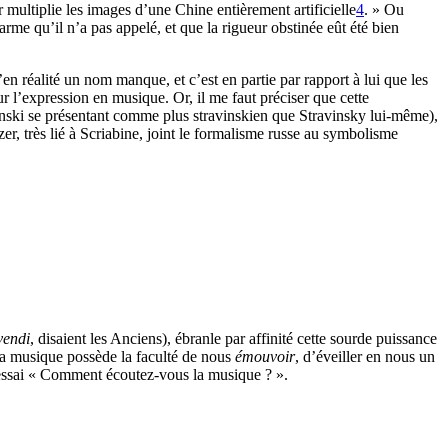
multiplie les images d’une Chine entièrement artificielle
4
. » Ou
harme qu’il n’a pas appelé, et que la rigueur obstinée eût été bien
n réalité un nom manque, et c’est en partie par rapport à lui que les
r l’expression en musique. Or, il me faut préciser que cette
tchinski se présentant comme plus stravinskien que Stravinsky lui-même),
r, très lié à Scriabine, joint le formalisme russe au symbolisme
vendi
, disaient les Anciens), ébranle par affinité cette sourde puissance
a musique possède la faculté de nous
émouvoir
, d’éveiller en nous un
f essai « Comment écoutez-vous la musique ? ».