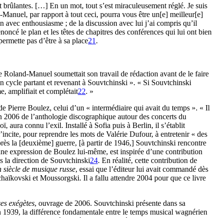
t brûlantes. […] En un mot, tout s’est miraculeusement réglé. Je suis
-Manuel, par rapport à tout ceci, pourra vous être un[e] meilleur[e]
n avec enthousiasme ; de la discussion avec lui j’ai compris qu’il
énoncé le plan et les têtes de chapitres des conférences qui lui ont bien
ermette pas d’être à sa place
21
.
 Roland-Manuel soumettait son travail de rédaction avant de le faire
 cycle partant et revenant à Souvtchinski ». « Si Souvtchinski
e, amplifiait et complétait
22
. »
e Pierre Boulez, celui d’un « intermédiaire qui avait du temps ». « Il
 en 2006 de l’anthologie discographique autour des concerts du
ura connu l’exil. Installé à Sofia puis à Berlin, il s’établit
l’incite, pour reprendre les mots de Valérie Dufour, à entretenir « des
s la [deuxième] guerre, [à partir de 1946,] Souvtchinski rencontre
une expression de Boulez lui-même, est inspirée d’une contribution
 la direction de Souvtchinski
24
. En réalité, cette contribution de
 siècle de musique russe
, essai que l’éditeur lui avait commandé dès
haïkovski et Moussorgski. Il a fallu attendre 2004 pour que ce livre
ses exégètes
, ouvrage de 2006. Souvtchinski présente dans sa
 1939, la différence fondamentale entre le temps musical wagnérien