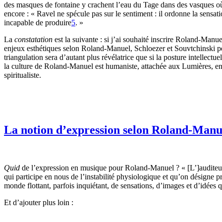
des masques de fontaine y crachent l’eau du Tage dans des vasques où b
encore : « Ravel ne spécule pas sur le sentiment : il ordonne la sensatio
incapable de produire
5
. »
La
constatation
est la suivante : si j’ai souhaité inscrire Roland-Manu
enjeux esthétiques selon Roland-Manuel, Schloezer et Souvtchinski peuv
triangulation sera d’autant plus révélatrice que si la posture intellec
la culture de Roland-Manuel est humaniste, attachée aux Lumières, en 
spiritualiste.
La notion d’expression selon Roland-Manu
Quid
de l’expression en musique pour Roland-Manuel ? « [L’]auditeu
qui participe en nous de l’instabilité physiologique et qu’on désigne 
monde flottant, parfois inquiétant, de sensations, d’images et d’idées q
Et d’ajouter plus loin :