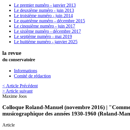
Le premier numéro - janvier 2013
Le deuxième numéro - juin 2013
Le troisième numéro - juin 2014
Le quatrième numéro - décembre 2015
Le cinquième numéro - juin 2017
Le sixième numéro - décembre 2017
Le septième numéro - mai 2019
Le huitième numéro - janvier 2025
la revue
du conservatoire
Informations
Comité de rédaction
< Article Précédent
> Article suivant
Maxime
Joos
Colloque Roland-Manuel (novembre 2016) | "Comment éc
musicographique des années 1930-1960 (Roland-Manue
Article