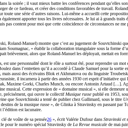
s la soirée ; il vaut mieux battre les conférences pendant qu’elles son
rger de ce fardeau, et créer des conditions favorables de travail. Roland
r toute une série d’autres raisons. Lui-même a accueilli cette propositio
 également apporter tous les livres nécessaires. Je lui ai à grands traits 
suis pas content pour moi que cette coïncidence de circonstances ne me p
inski, Roland-Manuel) montre que c’est au jugement de Souvtchinski que
m Soumagnac, « établir la collaboration triangulaire sous la forme d’un
oppait brièvement, alors que Roland-Manuel les déployait, mettait en form
est une personnalité dont le rôle a surtout été, pour reprendre un mot d
se Boulez dans l’entretien qu’il a accordé à Claude Samuel pour la sortie
ais aussi des écrivains Blok et Akhmatova ou du linguiste Troubetskoï, a
asiste, il incarnera à partir des années 1930 cet esprit d’initiative qui 
ernak, Maxime Gorki, Charles Munch, ou encore Antonin Artaud […]. Aprè
ine musical. Cette expression de « domaine musical », si elle demeure 
, précisément, qui ouvre le collectif
Musique russe
publié en 1953, sous
eine que Souvtchinski a tenté de publier chez Gallimard, sous le titre
Un
 destins de la musique russe », de Glinka à Stravinsky en passant par Tc
l’édition est lacunaire.
a clé de voûte de sa pensée
26
», écrit Valérie Dufour dans
Stravinski et 
icle pour le numéro spécial Stravinsky de
La
Revue musicale
de mai-juin