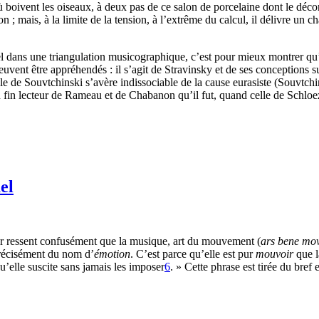
oivent les oiseaux, à deux pas de ce salon de porcelaine dont le décor 
n ; mais, à la limite de la tension, à l’extrême du calcul, il délivre un c
el dans une triangulation musicographique, c’est pour mieux montrer qu’e
ent être appréhendés : il s’agit de Stravinsky et de ses conceptions su
tuelle de Souvtchinski s’avère indissociable de la cause eurasiste (Souv
fin lecteur de Rameau et de Chabanon qu’il fut, quand celle de Schloeze
el
r ressent confusément que la musique, art du mouvement (
ars bene mo
précisément du nom d’
émotion
. C’est parce qu’elle est pur
mouvoir
que l
u’elle suscite sans jamais les imposer
6
. » Cette phrase est tirée du bre