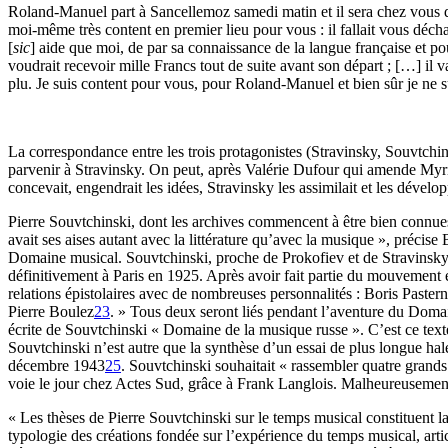
Roland-Manuel part à Sancellemoz samedi matin et il sera chez vous dan
moi-même très content en premier lieu pour vous : il fallait vous décha
[
sic
] aide que moi, de par sa connaissance de la langue française et pou
voudrait recevoir mille Francs tout de suite avant son départ ; […] il va
plu. Je suis content pour vous, pour Roland-Manuel et bien sûr je ne 
La correspondance entre les trois protagonistes (Stravinsky, Souvtch
parvenir à Stravinsky. On peut, après Valérie Dufour qui amende Myria
concevait, engendrait les idées, Stravinsky les assimilait et les dével
Pierre Souvtchinski, dont les archives commencent à être bien connues, 
avait ses aises autant avec la littérature qu’avec la musique », préci
Domaine musical. Souvtchinski, proche de Prokofiev et de Stravinsky, m
définitivement à Paris en 1925. Après avoir fait partie du mouvement eur
relations épistolaires avec de nombreuses personnalités : Boris Past
Pierre Boulez
23
. » Tous deux seront liés pendant l’aventure du Doma
écrite de Souvtchinski « Domaine de la musique russe ». C’est ce texte
Souvtchinski n’est autre que la synthèse d’un essai de plus longue hal
décembre 1943
25
. Souvtchinski souhaitait « rassembler quatre grands
voie le jour chez Actes Sud, grâce à Frank Langlois. Malheureusement 
« Les thèses de Pierre Souvtchinski sur le temps musical constituent l
typologie des créations fondée sur l’expérience du temps musical, art