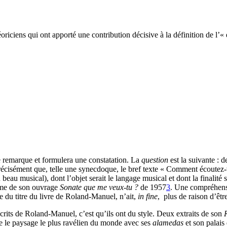
oriciens qui ont apporté une contribution décisive à la définition de l’«
e remarque et formulera une constatation. La
question
est la suivante : 
précisément que, telle une synecdoque, le bref texte « Comment écoutez
au musical), dont l’objet serait le langage musical et dont la finalité s
rame de son ouvrage
Sonate que me veux-tu ?
de 1957
3
. Une compréhensi
e du titre du livre de Roland-Manuel, n’ait,
in fine
, plus de raison d’êtr
 écrits de Roland-Manuel, c’est qu’ils ont du style. Deux extraits de son
se le paysage le plus ravélien du monde avec ses
alamedas
et son palais