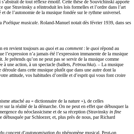
 s’abstrait de tout réflexe émotif. Cette thèse de Souvtchinski apporte
e que Stravinsky a réintroduit les lois formelles et l’ordre dans l’art
té et de l’autonomie de la musique fondée sur le rythme universel.
la
Poétique musicale
. Roland-Manuel notait dès février 1939, dans ses
n en revient toujours au
quoi
et au
comment
: le
quoi
répond au
ue l’expression n’a jamais été l’expression immanente de la musique
rait. Je prétends qu’on ne peut pas se servir de la musique comme
 à une action, à un spectacle (ballets,
Petrouchka
). – La musique
se déroule dans cette musique plutôt que dans une autre dont la
e attitude, vos habitudes d’oreille et d’esprit qui vous font croire
sme attaché au « dictionnaire de la nature »), de celles
er sur la réalité de la démarche. On ne peut en effet que débusquer la
émergence du néoclassicisme et de sa réception (Stravinsky
in fine
re débusquée par Schloezer, et, plus près de nous, par Richard
 du concept d’
autonomisation
du phénomène musical. Peut-on