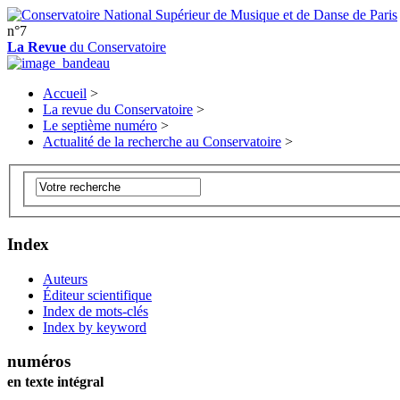
n°7
La Revue
du Conservatoire
Accueil
>
La revue du Conservatoire
>
Le septième numéro
>
Actualité de la recherche au Conservatoire
>
Index
Auteurs
Éditeur scientifique
Index de mots-clés
Index by keyword
numéros
en texte intégral