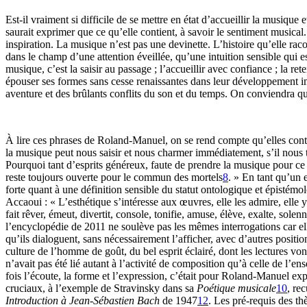
Est-il vraiment si difficile de se mettre en état d’accueillir la musiq
saurait exprimer que ce qu’elle contient, à savoir le sentiment musica
inspiration. La musique n’est pas une devinette. L’histoire qu’elle ra
dans le champ d’une attention éveillée, qu’une intuition sensible qui
musique, c’est la saisir au passage ; l’accueillir avec confiance ; la r
épouser ses formes sans cesse renaissantes dans leur développement impré
aventure et des brûlants conflits du son et du temps. On conviendra que
À lire ces phrases de Roland-Manuel, on se rend compte qu’elles conti
la musique peut nous saisir et nous charmer immédiatement, s’il nous to
Pourquoi tant d’esprits généreux, faute de prendre la musique pour ce 
reste toujours ouverte pour le commun des mortels
8
. » En tant qu’un 
forte quant à une définition sensible du statut ontologique et épistém
Accaoui : « L’esthétique s’intéresse aux œuvres, elle les admire, elle y
fait rêver, émeut, divertit, console, tonifie, amuse, élève, exalte, solenn
l’encyclopédie de 2011 ne soulève pas les mêmes interrogations car el
qu’ils dialoguent, sans nécessairement l’afficher, avec d’autres posit
culture de l’homme de goût, du bel esprit éclairé, dont les lectures von
n’avait pas été lié autant à l’activité de composition qu’à celle de l’e
fois l’écoute, la forme et l’expression, c’était pour Roland-Manuel ex
cruciaux, à l’exemple de Stravinsky dans sa
Poétique musicale
10
, re
Introduction à Jean-Sébastien Bach
de 1947
12
. Les pré-requis des t