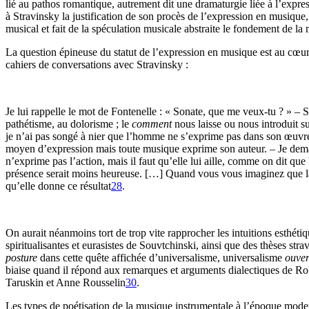
lié au pathos romantique, autrement dit une dramaturgie liée à l’expres
à Stravinsky la justification de son procès de l’expression en musique
musical et fait de la spéculation musicale abstraite le fondement de la
La question épineuse du statut de l’expression en musique est au cœ
cahiers de conversations avec Stravinsky :
Je lui rappelle le mot de Fontenelle : « Sonate, que me veux-tu ? » – S
pathétisme, au dolorisme ; le
comment
nous laisse ou nous introduit 
je n’ai pas songé à nier que l’homme ne s’exprime pas dans son œuvre :
moyen d’expression mais toute musique exprime son auteur. – Je demand
n’exprime pas l’action, mais il faut qu’elle lui aille, comme on dit qu
présence serait moins heureuse. […] Quand vous vous imaginez que la mu
qu’elle donne ce résultat
28
.
On aurait néanmoins tort de trop vite rapprocher les intuitions esthét
spiritualisantes et eurasistes de Souvtchinski, ainsi que des thèses stra
posture
dans cette quête affichée d’universalisme, universalisme
ouve
biaise quand il répond aux remarques et arguments dialectiques de R
Taruskin et Anne Rousselin
30
.
Les types de poétisation de la musique instrumentale à l’époque moderne