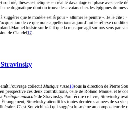
et soit nié, thèses esthétiques en réalité davantage en phase avec cette 
isme dogmatique dont on trouve les avatars chez les épigones du mess
 suggérer que le modèle est là pour « allumer le peintre ». Je le cite 
l’acquisition de ce que nous appellerions aujourd’hui le réflexe condition
oland-Manuel insiste sur le fait que la musique agit sur nos sens par sa 
ssion de Claudel
17
.
 Stravinsky
aît l’ouvrage collectif
Musique russe
18
sous la direction de Pierre So
s en perspective ces deux contributions, celle de Roland-Manuel et le co
la
Poétique musicale
de Stravinsky. Pour écrire ce livre, Stravinsky avai
 Étrangement, Stravinsky attendit les toutes dernières années de sa vie p
n littéraire. C’est Souvtchinski qui suggéra lui-même au compositeur de 