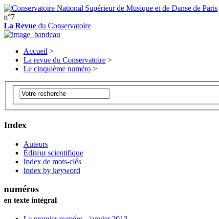
n°7
La Revue
du Conservatoire
Accueil
>
La revue du Conservatoire
>
Le cinquième numéro
>
Index
Auteurs
Éditeur scientifique
Index de mots-clés
Index by keyword
numéros
en texte intégral
Le premier numéro - janvier 2013