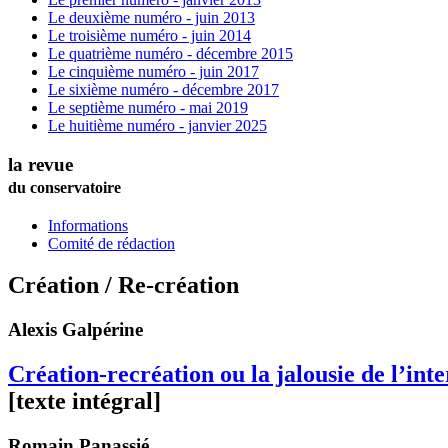
Le deuxième numéro - juin 2013
Le troisième numéro - juin 2014
Le quatrième numéro - décembre 2015
Le cinquième numéro - juin 2017
Le sixième numéro - décembre 2017
Le septième numéro - mai 2019
Le huitième numéro - janvier 2025
la revue
du conservatoire
Informations
Comité de rédaction
Création / Re-création
Alexis
Galpérine
Création-recréation ou la jalousie de l’int
[texte intégral]
Romain
Panassié