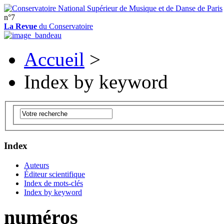
n°7
La Revue
du Conservatoire
Accueil
>
Index by keyword
Index
Auteurs
Éditeur scientifique
Index de mots-clés
Index by keyword
numéros