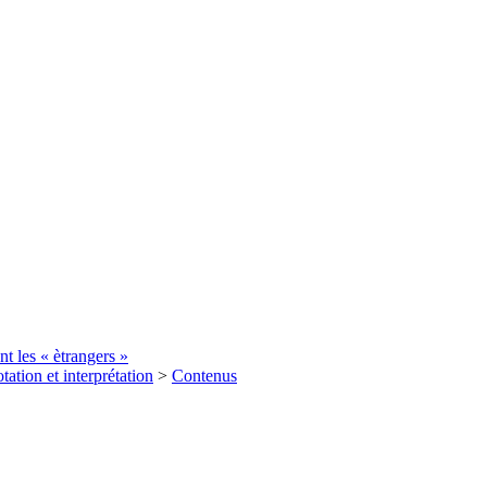
t les « ètrangers »
tation et interprétation
>
Contenus