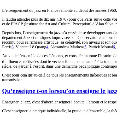
L’enseignement du jazz en France remonte au début des années 1960, a
Il faudra attendre plus de dix ans (1976) pour que Paris suive cette v
et de l’IACP (Institute for Art and Cultural Perception) d’Alan Silva,
Depuis lors, l’enseignement du jazz n’a cessé de se développer tant da
département Jazz et musiques improvisées du Conservatoire national su
reconnu pour sa richesse artistique, sa créativité, son niveau et son 
Ferris
3
, Vincent Lê Quang
4
, Alexandros Markeas
5
, Patrick Moutal
6
,
Au vu de l’ensemble de ces éléments, et considérant toute l’histoire 
d’influences métissées dont le vecteur fondamental aura été la traditio
siècle, de garder à l’esprit, dans une démarche pédagogique contempor
C’est pour cela qu’au-delà de tous les enseignements théoriques et prat
transmission.
Qu’enseigne t-on lorsqu’on enseigne le jaz
Enseigner le jazz, c’est d’abord enseigner l’écoute, l’amour et le resp
C’est enseigner la pratique individuelle, la pratique d’ensemble
,
la thé