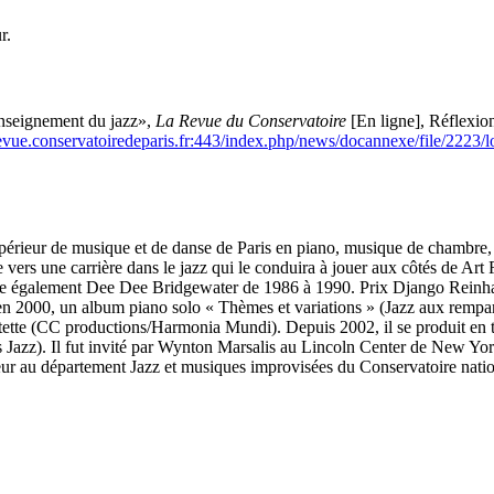
r.
enseignement du jazz»,
La Revue du Conservatoire
[En ligne], Réflexio
arevue.conservatoiredeparis.fr:443/index.php/news/docannexe/file/2223/l
périeur de musique et de danse de Paris en piano, musique de chambre, 
e vers une carrière dans le jazz qui le conduira à jouer aux côtés de Ar
e également Dee Dee Bridgewater de 1986 à 1990. Prix Django Reinhardt 
en 2000, un album piano solo « Thèmes et variations » (Jazz aux rempar
tette (CC productions/Harmonia Mundi). Depuis 2002, il se produit en t
zz). Il fut invité par Wynton Marsalis au Lincoln Center de New York 
esseur au département Jazz et musiques improvisées du Conservatoire nati