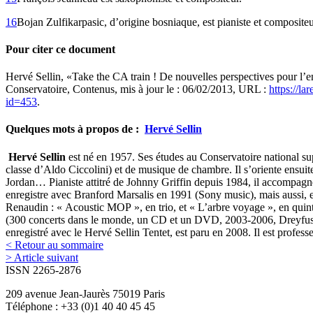
16
Bojan Zulfikarpasic, d’origine bosniaque, est pianiste et compositeu
Pour citer ce document
Hervé
Sellin
, «Take the CA train ! De nouvelles perspectives pour l’
Conservatoire, Contenus, mis à jour le : 06/02/2013, URL :
https://l
id=453
.
Quelques mots à propos de :
Hervé
Sellin
Hervé Sellin
est né en 1957. Ses études au Conservatoire national su
classe d’Aldo Ciccolini) et de musique de chambre. Il s’oriente ensuit
Jordan… Pianiste attitré de Johnny Griffin depuis 1984, il accompagn
enregistre avec Branford Marsalis en 1991 (Sony music), mais aussi, 
Renaudin : « Acoustic MOP », en trio, et « L’arbre voyage », en quin
(300 concerts dans le monde, un CD et un DVD, 2003-2006, Dreyfus Ja
enregistré avec le Hervé Sellin Tentet, est paru en 2008. Il est prof
< Retour au sommaire
> Article suivant
ISSN 2265-2876
209 avenue Jean-Jaurès 75019 Paris
Téléphone : +33 (0)1 40 40 45 45