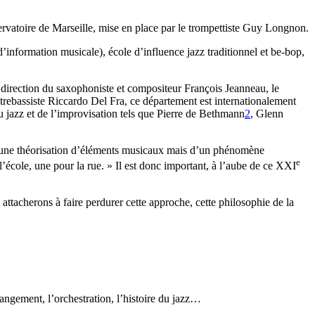
rvatoire de Marseille, mise en place par le trompettiste Guy Longnon.
’information musicale), école d’influence jazz traditionnel et be-bop,
a direction du saxophoniste et compositeur François Jeanneau, le
trebassiste Riccardo Del Fra, ce département est internationalement
du jazz et de l’improvisation tels que Pierre de Bethmann
2
, Glenn
é d’une théorisation d’éléments musicaux mais d’un phénomène
e
l’école, une pour la rue. » Il est donc important, à l’aube de ce XXI
 attacherons à faire perdurer cette approche, cette philosophie de la
arrangement, l’orchestration, l’histoire du jazz…