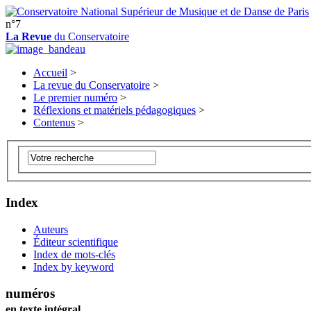
n°7
La Revue
du Conservatoire
Accueil
>
La revue du Conservatoire
>
Le premier numéro
>
Réflexions et matériels pédagogiques
>
Contenus
>
Index
Auteurs
Éditeur scientifique
Index de mots-clés
Index by keyword
numéros
en texte intégral