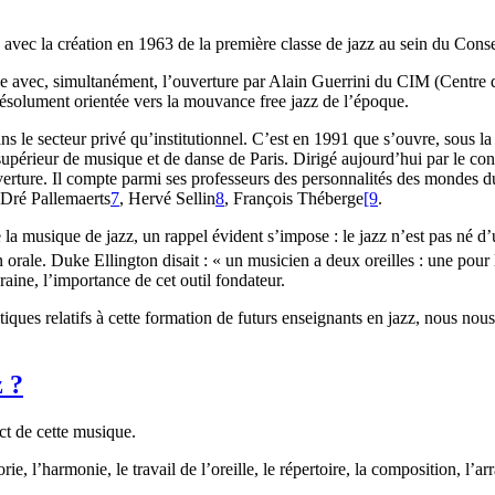
vec la création en 1963 de la première classe de jazz au sein du Conse
oie avec, simultanément, l’ouverture par Alain Guerrini du CIM (Centre d
 résolument orientée vers la mouvance free jazz de l’époque.
ns le secteur privé qu’institutionnel. C’est en 1991 que s’ouvre, sous l
périeur de musique et de danse de Paris. Dirigé aujourd’hui par le con
ouverture. Il compte parmi ses professeurs des personnalités des mondes 
 Dré Pallemaerts
7
, Hervé Sellin
8
, François Théberge
[9
.
de la musique de jazz, un rappel évident s’impose : le jazz n’est pas n
n orale. Duke Ellington disait : « un musicien a deux oreilles : une pour 
aine, l’importance de cet outil fondateur.
iques relatifs à cette formation de futurs enseignants en jazz, nous nous
z ?
ect de cette musique.
orie, l’harmonie, le travail de l’oreille, le répertoire, la composition, l’