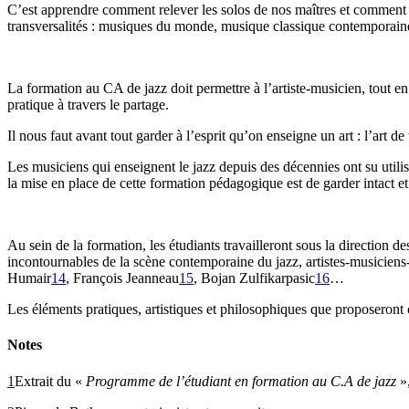
C’est apprendre comment relever les solos de nos maîtres et comment 
transversalités : musiques du monde, musique classique contemporain
La formation au CA de jazz doit permettre à l’artiste-musicien, tout e
pratique à travers le partage.
Il nous faut avant tout garder à l’esprit qu’on enseigne un art : l’art
Les musiciens qui enseignent le jazz depuis des décennies ont su utilis
la mise en place de cette formation pédagogique est de garder intact et
Au sein de la formation, les étudiants travailleront sous la direction
incontournables de la scène contemporaine du jazz, artistes-musiciens-
Humair
14
, François Jeanneau
15
, Bojan Zulfikarpasic
16
…
Les éléments pratiques, artistiques et philosophiques que proposeront 
Notes
1
Extrait du «
Programme de l’étudiant en formation au C.A de jazz
»,