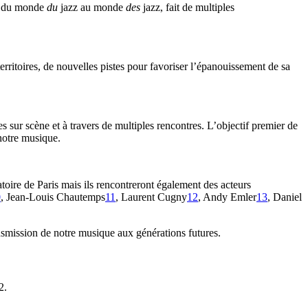
ge du monde
du
jazz au monde
des
jazz, fait de multiples
rritoires, de nouvelles pistes pour favoriser l’épanouissement de sa
s sur scène et à travers de multiples rencontres. L’objectif premier de
 notre musique.
toire de Paris mais ils rencontreront également des acteurs
0
, Jean-Louis Chautemps
11
, Laurent Cugny
12
, Andy Emler
13
, Daniel
ansmission de notre musique aux générations futures.
2.