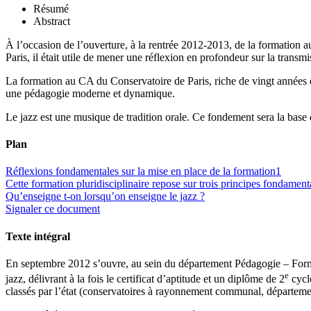
Résumé
Abstract
À l’occasion de l’ouverture, à la rentrée 2012-2013, de la formation 
Paris, il était utile de mener une réflexion en profondeur sur la transmi
La formation au CA du Conservatoire de Paris, riche de vingt années d’e
une pédagogie moderne et dynamique.
Le jazz est une musique de tradition orale. Ce fondement sera la base d
Plan
Réflexions fondamentales sur la mise en place de la formation
1
Cette formation pluridisciplinaire repose sur trois principes fondament
Qu’enseigne t-on lorsqu’on enseigne le jazz ?
Signaler ce document
Texte intégral
En septembre 2012 s’ouvre, au sein du département Pédagogie – Format
e
jazz, délivrant à la fois le certificat d’aptitude et un diplôme de 2
cycle
classés par l’état (conservatoires à rayonnement communal, département