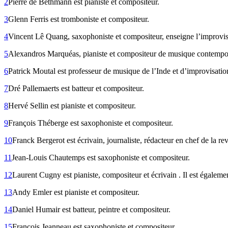
2
Pierre de Bethmann est pianiste et compositeur.
3
Glenn Ferris est tromboniste et compositeur.
4
Vincent Lê Quang, saxophoniste et compositeur, enseigne l’improvisa
5
Alexandros Marquéas, pianiste et compositeur de musique contempora
6
Patrick Moutal est professeur de musique de l’Inde et d’improvisati
7
Dré Pallemaerts est batteur et compositeur.
8
Hervé Sellin est pianiste et compositeur.
9
François Théberge est saxophoniste et compositeur.
10
Franck Bergerot est écrivain, journaliste, rédacteur en chef de la r
11
Jean-Louis Chautemps est saxophoniste et compositeur.
12
Laurent Cugny est pianiste, compositeur et écrivain . Il est égalem
13
Andy Emler est pianiste et compositeur.
14
Daniel Humair est batteur, peintre et compositeur.
15
François Jeanneau est saxophoniste et compositeur.