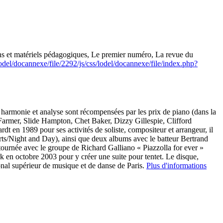
ns et matériels pédagogiques, Le premier numéro, La revue du
odel/docannexe/file/2292/js/css/lodel/docannexe/file/index.php?
harmonie et analyse sont récompensées par les prix de piano (dans la
t Farmer, Slide Hampton, Chet Baker, Dizzy Gillespie, Clifford
en 1989 pour ses activités de soliste, compositeur et arrangeur, il
ts/Night and Day), ainsi que deux albums avec le batteur Bertrand
ournée avec le groupe de Richard Galliano « Piazzolla for ever »
en octobre 2003 pour y créer une suite pour tentet. Le disque,
onal supérieur de musique et de danse de Paris.
Plus d'informations