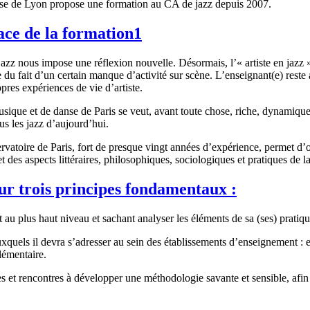
anse de Lyon propose une formation au CA de jazz depuis 2007.
ace de la formation
1
z nous impose une réflexion nouvelle. Désormais, l’« artiste en jazz » 
du fait d’un certain manque d’activité sur scène. L’enseignant(e) reste 
opres expériences de vie d’artiste.
ique et de danse de Paris se veut, avant toute chose, riche, dynamique 
us les jazz d’aujourd’hui.
toire de Paris, fort de presque vingt années d’expérience, permet d’of
des aspects littéraires, philosophiques, sociologiques et pratiques de la
sur trois principes fondamentaux :
t au plus haut niveau et sachant analyser les éléments de sa (ses) pratiqu
auxquels il devra s’adresser au sein des établissements d’enseignement : 
lémentaire.
es et rencontres à développer une méthodologie savante et sensible, afin 