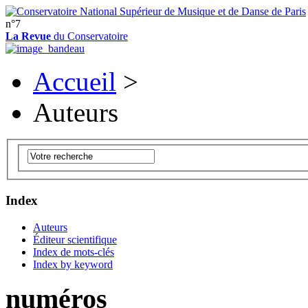
n°7
La Revue
du Conservatoire
Accueil
>
Auteurs
Index
Auteurs
Éditeur scientifique
Index de mots-clés
Index by keyword
numéros