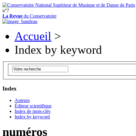
n°7
La Revue
du Conservatoire
Accueil
>
Index by keyword
Index
Auteurs
Éditeur scientifique
Index de mots-clés
Index by keyword
numéros