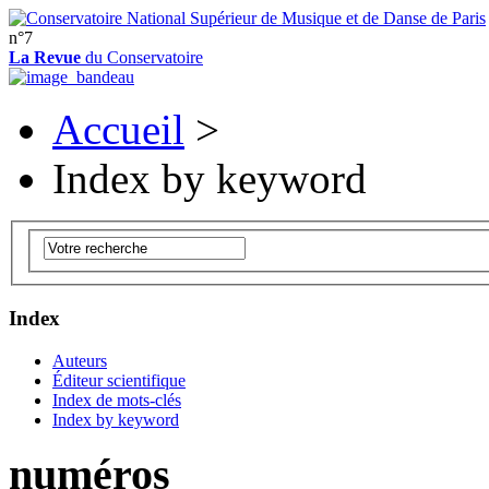
n°7
La Revue
du Conservatoire
Accueil
>
Index by keyword
Index
Auteurs
Éditeur scientifique
Index de mots-clés
Index by keyword
numéros