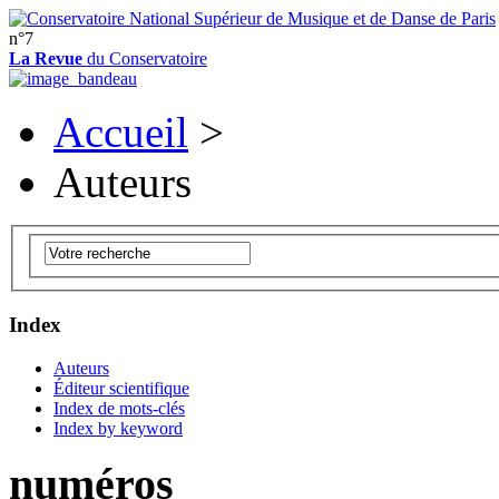
n°7
La Revue
du Conservatoire
Accueil
>
Auteurs
Index
Auteurs
Éditeur scientifique
Index de mots-clés
Index by keyword
numéros