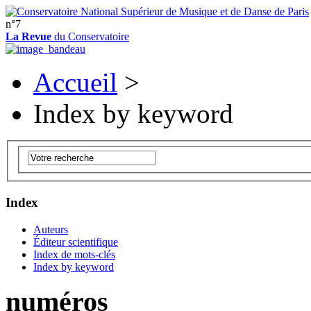
n°7
La Revue
du Conservatoire
Accueil
>
Index by keyword
Index
Auteurs
Éditeur scientifique
Index de mots-clés
Index by keyword
numéros