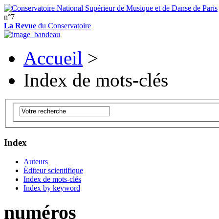
n°7
La Revue
du Conservatoire
Accueil
>
Index de mots-clés
Index
Auteurs
Éditeur scientifique
Index de mots-clés
Index by keyword
numéros