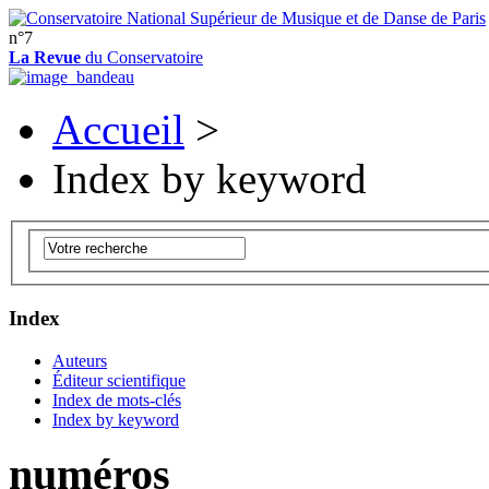
n°7
La Revue
du Conservatoire
Accueil
>
Index by keyword
Index
Auteurs
Éditeur scientifique
Index de mots-clés
Index by keyword
numéros