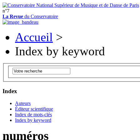
n°7
La Revue
du Conservatoire
Accueil
>
Index by keyword
Index
Auteurs
Éditeur scientifique
Index de mots-clés
Index by keyword
numéros