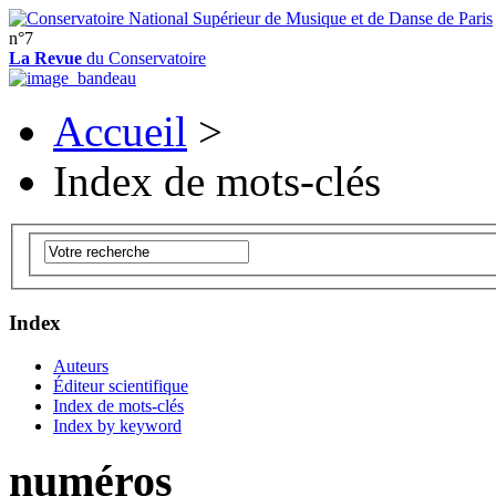
n°7
La Revue
du Conservatoire
Accueil
>
Index de mots-clés
Index
Auteurs
Éditeur scientifique
Index de mots-clés
Index by keyword
numéros