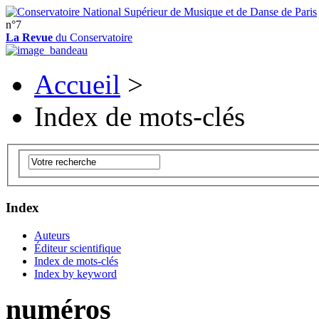
n°7
La Revue
du Conservatoire
Accueil
>
Index de mots-clés
Index
Auteurs
Éditeur scientifique
Index de mots-clés
Index by keyword
numéros