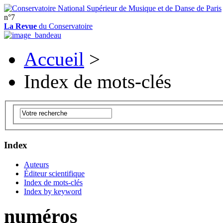
n°7
La Revue
du Conservatoire
Accueil
>
Index de mots-clés
Index
Auteurs
Éditeur scientifique
Index de mots-clés
Index by keyword
numéros