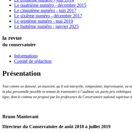
Le quatrième numéro - décembre 2015
Le cinquième numéro - juin 2017
Le sixième numéro - décembre 2017
Le septième numéro - mai 2019
Le huitième numéro - janvier 2025
la revue
du conservatoire
Informations
Comité de rédaction
Présentation
Tout comme un danseur, un musicien, qu’il soit interprète, compositeur, improvisateur, ou mus
la plus personnelle possible en tentant de transmettre à l’auditeur ses partis pris esthétiques 
ligne, dont le contenu est proposé par les professeurs du Conservatoire national supérieur 
Bruno Mantovani
Directeur du Conservatoire de août 2010 à juillet 2019