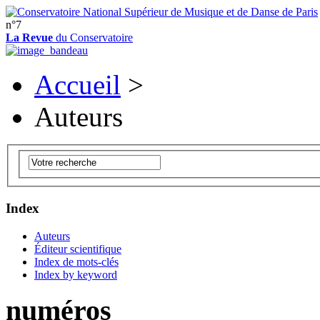
n°7
La Revue
du Conservatoire
Accueil
>
Auteurs
Index
Auteurs
Éditeur scientifique
Index de mots-clés
Index by keyword
numéros