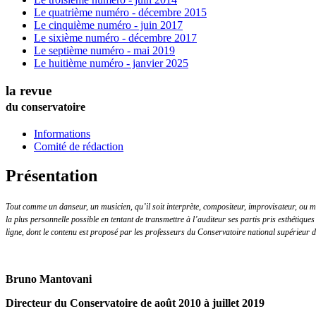
Le quatrième numéro - décembre 2015
Le cinquième numéro - juin 2017
Le sixième numéro - décembre 2017
Le septième numéro - mai 2019
Le huitième numéro - janvier 2025
la revue
du conservatoire
Informations
Comité de rédaction
Présentation
Tout comme un danseur, un musicien, qu’il soit interprète, compositeur, improvisateur, ou mus
la plus personnelle possible en tentant de transmettre à l’auditeur ses partis pris esthétiques 
ligne, dont le contenu est proposé par les professeurs du Conservatoire national supérieur 
Bruno Mantovani
Directeur du Conservatoire de août 2010 à juillet 2019