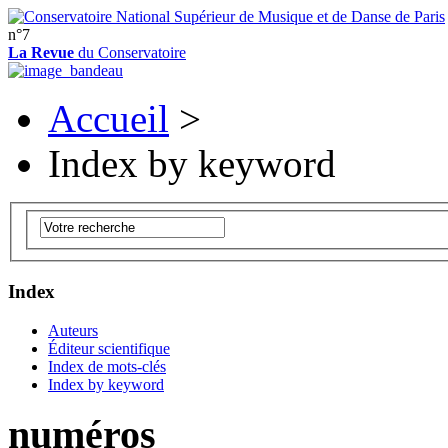
n°7
La Revue
du Conservatoire
Accueil
>
Index by keyword
Index
Auteurs
Éditeur scientifique
Index de mots-clés
Index by keyword
numéros