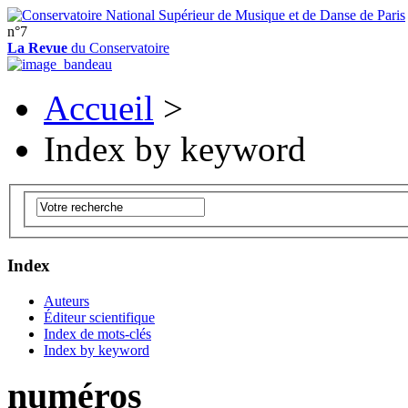
n°7
La Revue
du Conservatoire
Accueil
>
Index by keyword
Index
Auteurs
Éditeur scientifique
Index de mots-clés
Index by keyword
numéros