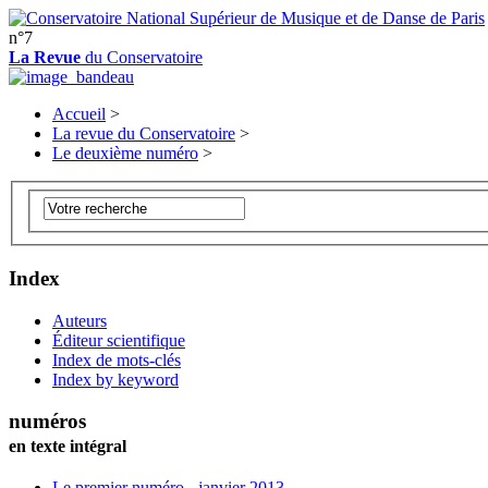
n°7
La Revue
du Conservatoire
Accueil
>
La revue du Conservatoire
>
Le deuxième numéro
>
Index
Auteurs
Éditeur scientifique
Index de mots-clés
Index by keyword
numéros
en texte intégral
Le premier numéro - janvier 2013