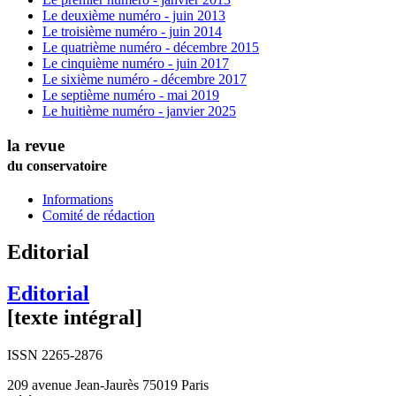
Le deuxième numéro - juin 2013
Le troisième numéro - juin 2014
Le quatrième numéro - décembre 2015
Le cinquième numéro - juin 2017
Le sixième numéro - décembre 2017
Le septième numéro - mai 2019
Le huitième numéro - janvier 2025
la revue
du conservatoire
Informations
Comité de rédaction
Editorial
Editorial
[texte intégral]
ISSN 2265-2876
209 avenue Jean-Jaurès 75019 Paris