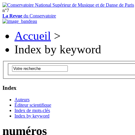
n°7
La Revue
du Conservatoire
Accueil
>
Index by keyword
Index
Auteurs
Éditeur scientifique
Index de mots-clés
Index by keyword
numéros