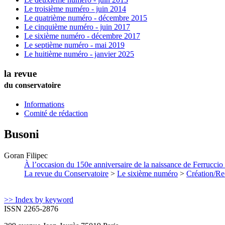
Le troisième numéro - juin 2014
Le quatrième numéro - décembre 2015
Le cinquième numéro - juin 2017
Le sixième numéro - décembre 2017
Le septième numéro - mai 2019
Le huitième numéro - janvier 2025
la revue
du conservatoire
Informations
Comité de rédaction
Busoni
Goran
Filipec
À l’occasion du 150e anniversaire de la naissance de Ferruccio B
La revue du Conservatoire
>
Le sixième numéro
>
Création/Re
>> Index by keyword
ISSN 2265-2876