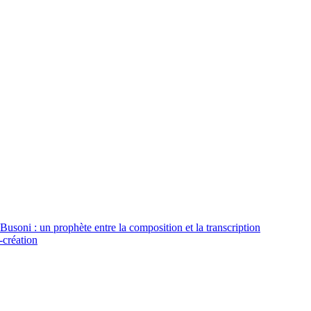
usoni : un prophète entre la composition et la transcription
-création