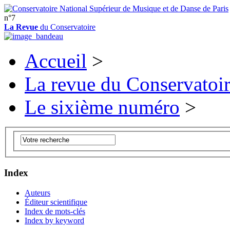
n°7
La Revue
du Conservatoire
Accueil
>
La revue du Conservatoi
Le sixième numéro
>
Index
Auteurs
Éditeur scientifique
Index de mots-clés
Index by keyword