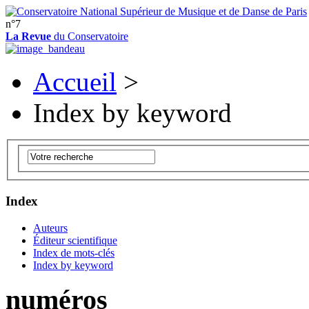
n°7
La Revue
du Conservatoire
Accueil
>
Index by keyword
Index
Auteurs
Éditeur scientifique
Index de mots-clés
Index by keyword
numéros