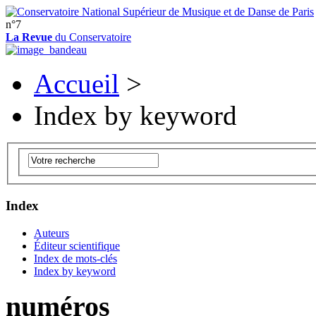
n°7
La Revue
du Conservatoire
Accueil
>
Index by keyword
Index
Auteurs
Éditeur scientifique
Index de mots-clés
Index by keyword
numéros