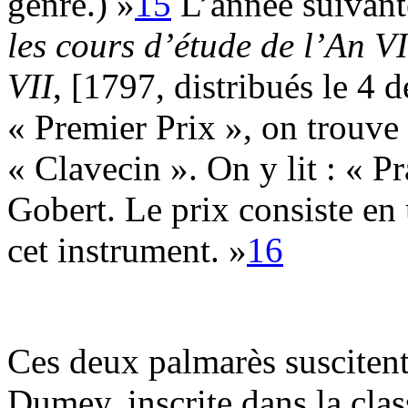
genre.) »
15
L’année suivant
les cours d’étude de l’An VI
VII
, [1797, distribués le 4
« Premier Prix », on trouve
« Clavecin ». On y lit : « Pr
Gobert. Le prix consiste en
cet instrument. »
16
Ces deux palmarès susciten
Dumey, inscrite dans la cla