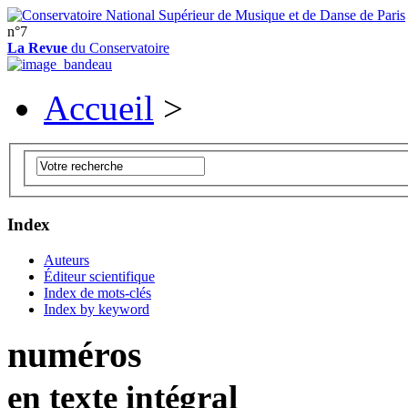
n°7
La Revue
du Conservatoire
Accueil
>
Index
Auteurs
Éditeur scientifique
Index de mots-clés
Index by keyword
numéros
en texte intégral