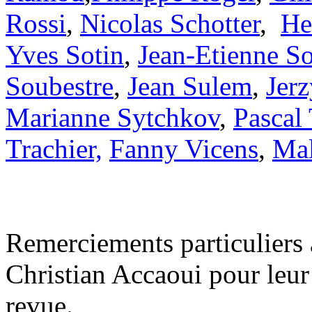
Rossi
,
Nicolas Schotter
,
He
Yves Sotin
,
Jean-Etienne So
Soubestre
,
Jean Sulem
,
Jer
Marianne Sytchkov
,
Pascal 
Trachier,
Fanny Vicens
,
Mal
Remerciements particuliers 
Christian Accaoui pour leur 
revue.