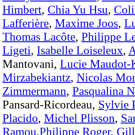
Himbert
,
Chia Yu Hsu
,
Coli
Lafferière
,
Maxime Joos
,
Lu
Thomas Lacôte
,
Philippe L
Ligeti
,
Isabelle Loiseleux
,
A
Mantovani,
Lucie Maudot-
Mirzabekiantz
,
Nicolas Mo
Zimmermann
,
Pasqualina N
Pansard-Ricordeau,
Sylvie 
Placido
,
Michel Plisson
,
Sa
Ramou
,
Philippe Roger
,
Gil