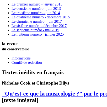
Le premier numéro - janvier 2013
Le deuxième numéro - juin 2013
Le troisième numéro - juin 2014
Le quatrième numéro - décembre 2015
Le cinquième numéro - juin 2017
Le sixième numéro - décembre 2017
Le septième numéro - mai 2019
Le huitième numéro - janvier 2025
la revue
du conservatoire
Informations
Comité de rédaction
Textes inédits en français
Nicholas
Cook
et Christophe
Dilys
"Qu’est-ce que la musicologie ?" par le p
[texte intégral]