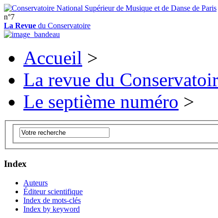
n°7
La Revue
du Conservatoire
Accueil
>
La revue du Conservatoi
Le septième numéro
>
Index
Auteurs
Éditeur scientifique
Index de mots-clés
Index by keyword