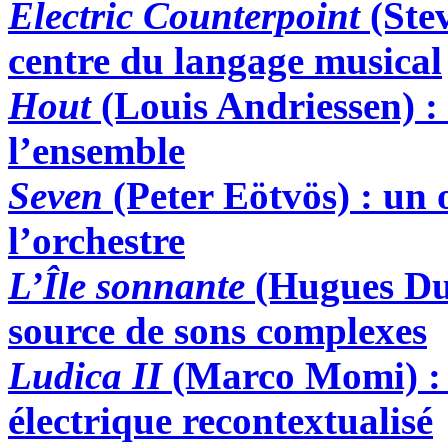
Electric Counterpoint
(Ste
centre du langage musical
Hout
(Louis Andriessen)
:
l’ensemble
Seven
(Peter Eötvös)
:
un o
l’orchestre
L’Île sonnante
(Hugues Du
source de sons complexes
Ludica II
(Marco Momi)
:
électrique recontextualisé