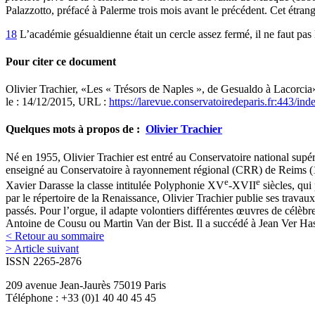
Palazzotto, préfacé à Palerme trois mois avant le précédent. Cet étrang
18
L’académie gésualdienne était un cercle assez fermé, il ne faut pas l
Pour citer ce document
Olivier
Trachier
, «Les « Trésors de Naples », de Gesualdo à Lacorcia
le : 14/12/2015, URL :
https://larevue.conservatoiredeparis.fr:443/i
Quelques mots à propos de :
Olivier
Trachier
Né en 1955, Olivier Trachier est entré au Conservatoire national supé
enseigné au Conservatoire à rayonnement régional (CRR) de Reims (19
e
e
Xavier Darasse la classe intitulée Polyphonie XV
-XVII
siècles, qui
par le répertoire de la Renaissance, Olivier Trachier publie ses travau
passés. Pour l’orgue, il adapte volontiers différentes œuvres de célè
Antoine de Cousu ou Martin Van der Bist. Il a succédé à Jean Ver Has
< Retour au sommaire
> Article suivant
ISSN 2265-2876
209 avenue Jean-Jaurès 75019 Paris
Téléphone : +33 (0)1 40 40 45 45