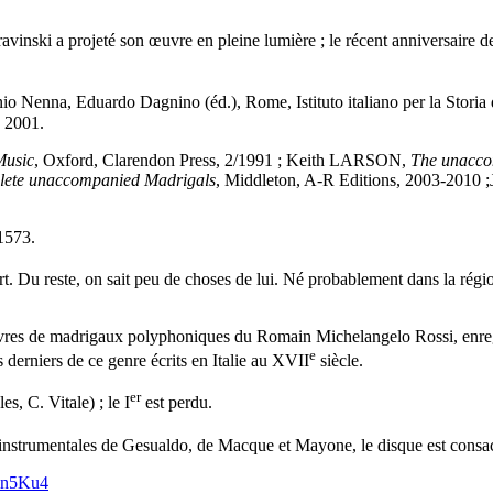
avinski a projeté son œuvre en pleine lumière ; le récent anniversaire d
 Nenna, Eduardo Dagnino (éd.), Rome, Istituto italiano per la Storia d
 2001.
Music
, Oxford, Clarendon Press, 2/1991 ; Keith LARSON,
The unacco
lete unaccompanied Madrigals
, Middleton, A-R Editions, 2003-2010
/1573.
t. Du reste, on sait peu de choses de lui. Né probablement dans la rég
 livres de madrigaux polyphoniques du Romain Michelangelo Rossi, enre
e
 derniers de ce genre écrits en Italie au XVII
siècle.
er
s, C. Vitale) ; le I
est perdu.
instrumentales de Gesualdo, de Macque et Mayone, le disque est consac
zn5Ku4