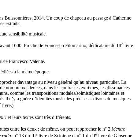
tions Buissonnières, 2014. Un coup de chapeau au passage à Catherine
es extraits.
aute sensibilité musicale.
e
e avant 1600. Proche de Francesco Filomarino, dédicataire du III
livre
niste Francesco Valente.
 dédiées à la même époque.
pprocher davantage au niveau général qu’au niveau particulier. La
 de nombreux silences, dans les contrastes extrêmes, les dissonances
uns, comme les transpositions modales/solmistiques lointaines et
ais il n’y a guère d’identités musicales précises – disons de musiques
e
livre.)
piri
et leurs textes sont très différents.
tités entre les deux ; de même, on peut rapprocher le n° 2
Mentre
e
e
 cruda
, n° 13 du III
livre de Scipione et n° 1 du II
livre de Gioseppe