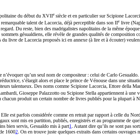
e
napolitaine du début du XVII
siècle et en particulier sur Scipione Lacorci
e
remarquable talent de Lacorcia, déjà perceptible dans son II
livre (Nap
 regard. Du reste, bien des madrigalistes napolitains de la même époque
es sommets gésualdiens, elle révèle de grandes qualités de composition c
 du livre de Lacorcia proposés ici en annexe (à lire et à écouter) veulen
de n’évoquer qu’un seul nom de compositeur : celui de Carlo Gesualdo.
, réductrice, s’élargit alors et place le prince de Vénouse dans une situa
positeurs talentueux. Des noms comme Scipione Lacorcia, Ettore dell
mbardi, Gioseppe Palazzotto ou Scipione Stella appartiennent à une vér
ù chacun produit un certain nombre de livres publiés pour la plupart à 
lle est parfois considérée comme en retrait par rapport à celle du Nord
aux sont mis en partition, publiés, enregistrés et au programme de quelq
s bien servis, Gesualdo mis à part
1
. Autant dire qu’ils ne sont pas sor
r de 1600
2
. On en trouve juste quelques extraits dans certains ouvrages 