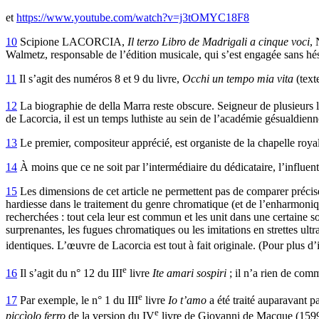
et
https://www.youtube.com/watch?v=j3tOMYC18F8
10
Scipione LACORCIA,
Il terzo Libro de Madrigali a cinque voci
, 
Walmetz, responsable de l’édition musicale, qui s’est engagée sans hésit
11
Il s’agit des numéros 8 et 9 du livre,
Occhi un tempo mia vita
(text
12
La biographie de della Marra reste obscure. Seigneur de plusieurs lo
de Lacorcia, il est un temps luthiste au sein de l’académie gésualdien
13
Le premier, compositeur apprécié, est organiste de la chapelle roy
14
À moins que ce ne soit par l’intermédiaire du dédicataire, l’influ
15
Les dimensions de cet article ne permettent pas de comparer précis
hardiesse dans le traitement du genre chromatique (et de l’enharmoniq
recherchées : tout cela leur est commun et les unit dans une certain
surprenantes, les fugues chromatiques ou les imitations en strettes ult
identiques. L’œuvre de Lacorcia est tout à fait originale. (Pour plus d’i
e
16
Il s’agit du n° 12 du III
livre
Ite amari sospiri
; il n’a rien de co
e
17
Par exemple, le n° 1 du III
livre
Io t’amo
a été traité auparavant 
e
piccìolo ferro
de la version du IV
livre de Giovanni de Macque (1599) 