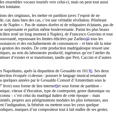
 des ensembles vocaux tournés vers celui-ci, mais on peut tout aussi
ien lointaine.
ions des originaux, les mettre en partition (avec l’espoir de ne
le, car, dans bien des cas, c’est une véritable révélation. Pénétrant
 de Naples ». Pas de statues dorées ni de reliquaires éclatants, pas de
 que surprenante et parfois même bouleversante. Parmi les plus beaux
icilien resté un long moment à Naples), de Francesco Genvino et tout
nouveauté, repoussant les limites édictées par Zarlino
4
à tous les
dissonances et des enchaînements de consonances – et bien sûr la mise
a gestion des modes. De cette production madrigalesque ressort une
ques, au sein du laboratoire productif, ingénieux qu’est l’atelier du
tinuer d’exister et se transformer, tandis que Peri, Caccini et d’autres
ces Napolitains, après la disparition de Gesualdo en 1613
6
. Ses deux
direction évoquée ci-dessus : pousser le langage musical renaissant
il y a quelques années par le Gesualdo Consort d’Amsterdam sous la
e
I
livre) sous forme de lien internet
9
et sous forme de partition –
nique, vitesse d’élocution, type de contrepoint, genre diatonique ou
connu – c’est celui du madrigal italien de cette époque – mais
délimités, propres aux pérégrinations modales les plus tortueuses, aux
ent l’indignation, la frénésie ou mettent sous les yeux quelque
odiques, marques d’un compositeur tout à fait maître de ses gestes.