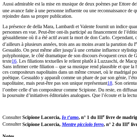
Aussi admirable est la mise en musique de deux poèmes par Ettore de
une avance faite à une personne influente ou une reconnaissance de que
rejoindre dans sa propre publication.
La présence de della Mara, Lambardi et Valente fournit un indice quant
personnes en vue. Peut-être ont-ils participé au financement de l’éditio
gésualdienne où il a été actif avant la mort de don Carlo. Cependant, c
e
d’ailleurs à plusieurs années, trois ans au moins avant la parution du I
Gesualdo. On peut même aller jusqu’à une certaine influence stylistiqu
polyphonique, le côté dramatique de son discours évoquent ceux de 
texte
16
. Les filiations textuelles le relient plutôt à Luzzaschi, de Mac
Sans infirmer cette filiation – que sa musique rend plausible et que 
ces compositeurs napolitains dans un même creuset, où le madrigal po
poétique. Gesualdo y apparaît comme un phare de par son génie, l’éto
napolitaine, mais peut-être pas son unique représentant
18
. Son orienta
l’ombre celle d’un compositeur comme Scipione. Du reste, en diffusan
la poursuite d’initiatives éditoriales analogues. Que l’écoute et la lec
e
Consulter
Scipione Lacorcia,
Io t’amo
, n° 1 du III
livre de madrig
e
Consulter
Scipione Lacorcia,
Mentre piccìolo ferro
, n° 2 du III
liv
Notes