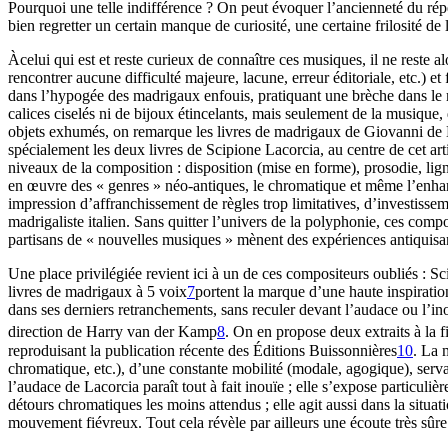
Pourquoi une telle indifférence ? On peut évoquer l’ancienneté du répe
bien regretter un certain manque de curiosité, une certaine frilosité de
Àcelui qui est et reste curieux de connaître ces musiques, il ne reste a
rencontrer aucune difficulté majeure, lacune, erreur éditoriale, etc.) et
dans l’hypogée des madrigaux enfouis, pratiquant une brèche dans le mur
calices ciselés ni de bijoux étincelants, mais seulement de la musique
objets exhumés, on remarque les livres de madrigaux de Giovanni de M
spécialement les deux livres de Scipione Lacorcia, au centre de cet art
niveaux de la composition : disposition (mise en forme), prosodie, lig
en œuvre des « genres » néo-antiques, le chromatique et même l’enhar
impression d’affranchissement de règles trop limitatives, d’investissem
madrigaliste italien. Sans quitter l’univers de la polyphonie, ces compos
partisans de « nouvelles musiques » mènent des expériences antiquisan
Une place privilégiée revient ici à un de ces compositeurs oubliés : S
livres de madrigaux à 5 voix
7
portent la marque d’une haute inspiratio
dans ses derniers retranchements, sans reculer devant l’audace ou l’in
direction de Harry van der Kamp
8
. On en propose deux extraits à la fi
reproduisant la publication récente des Éditions Buissonnières
10
. La 
chromatique, etc.), d’une constante mobilité (modale, agogique), serva
l’audace de Lacorcia paraît tout à fait inouïe ; elle s’expose particuli
détours chromatiques les moins attendus ; elle agit aussi dans la situat
mouvement fiévreux. Tout cela révèle par ailleurs une écoute très sûr