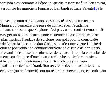
 conviviale est courante à l’époque, qu’elle ressortisse à un lien amical,
ia a convié les musiciens Francesco Lambardi et Luca Valente
13
à le
à nouveau le nom de Gesualdo. Ces « invités » sont en effet des
a Marra a pu permettre une prise de contact avec l’académie
ent aux nobles, ce que Scipione n’est pas ; un tel contact remonterait
envisager un rapprochement entre ce dernier et la cour musicale de
e plan musical, l’audace de Scipione, son goût pour la complexité
ux de Lacorcia et ceux de don Carlo, si ce n’est une vague identité de
oulu se positionner en continuateur voire en disciple de don Carlo.
voire souhaitée – il semble plus sage de replacer Lacorcia et nombre de
e eux sous le signe d’une intense recherche musicale et musico-
t la référence incontournable de cette école polyphonique
ue soit leur dette à son égard. Son œuvre ne devrait pas rejeter dans
 découvrir (ou redécouvrir) tout un répertoire merveilleux, en souhaitant