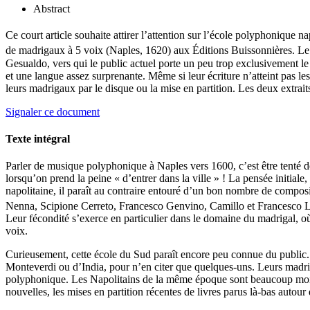
Abstract
Ce court article souhaite attirer l’attention sur l’école polyphonique 
de madrigaux à 5 voix (Naples, 1620) aux Éditions Buissonnières. Le 
Gesualdo, vers qui le public actuel porte un peu trop exclusivement le
et une langue assez surprenante. Même si leur écriture n’atteint pas l
leurs madrigaux par le disque ou la mise en partition. Les deux extraits
Signaler ce document
Texte intégral
Parler de musique polyphonique à Naples vers 1600, c’est être tenté 
lorsqu’on prend la peine « d’entrer dans la ville » ! La pensée initiale
napolitaine, il paraît au contraire entouré d’un bon nombre de com
Nenna, Scipione Cerreto, Francesco Genvino, Camillo et Francesco La
Leur fécondité s’exerce en particulier dans le domaine du madrigal, o
voix.
Curieusement, cette école du Sud paraît encore peu connue du public. E
Monteverdi ou d’India, pour n’en citer que quelques-uns. Leurs madrig
polyphonique. Les Napolitains de la même époque sont beaucoup moin
nouvelles, les mises en partition récentes de livres parus là-bas autou