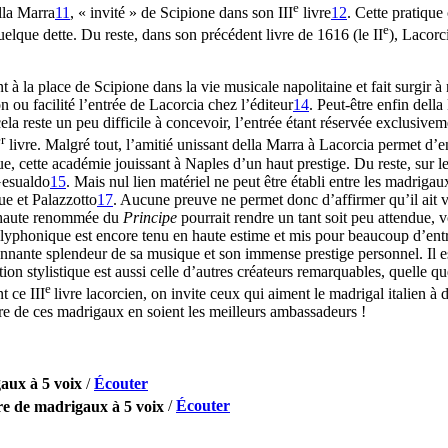
e
lla Marra
11
, « invité » de Scipione dans son III
livre
12
. Cette pratique
e
lque dette. Du reste, dans son précédent livre de 1616 (le II
), Lacorc
 à la place de Scipione dans la vie musicale napolitaine et fait surgir 
n ou facilité l’entrée de Lacorcia chez l’éditeur
14
. Peut-être enfin dell
ela reste un peu difficile à concevoir, l’entrée étant réservée exclusivem
r
livre. Malgré tout, l’amitié unissant della Marra à Lacorcia permet d’
e, cette académie jouissant à Naples d’un haut prestige. Du reste, sur l
Gesualdo
15
. Mais nul lien matériel ne peut être établi entre les madriga
que et Palazzotto
17
. Aucune preuve ne permet donc d’affirmer qu’il ait v
la haute renommée du
Principe
pourrait rendre un tant soit peu attendue, 
lyphonique est encore tenu en haute estime et mis pour beaucoup d’entr
nnante splendeur de sa musique et son immense prestige personnel. Il es
tion stylistique est aussi celle d’autres créateurs remarquables, quelle q
e
t ce III
livre lacorcien, on invite ceux qui aiment le madrigal italien à
ture de ces madrigaux en soient les meilleurs ambassadeurs !
aux à 5 voix
/
Écouter
re de madrigaux à 5 voix
/
Écouter