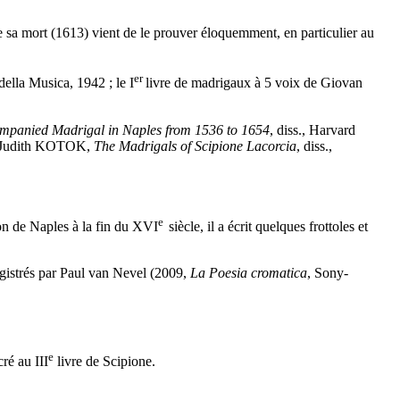
e sa mort (1613) vient de le prouver éloquemment, en particulier au
er
ella Musica, 1942 ; le I
livre de madrigaux à 5 voix de Giovan
mpanied Madrigal in Naples from 1536 to 1654
, diss., Harvard
 ;Judith KOTOK,
The Madrigals of Scipione Lacorcia
, diss.,
e
ion de Naples à la fin du XVI
siècle, il a écrit quelques frottoles et
gistrés par Paul van Nevel (2009,
La Poesia cromatica
, Sony-
e
ré au III
livre de Scipione.