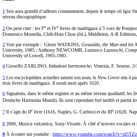
1
Son aura grandit d’ailleurs constamment, depuis le temps où Igor Str
niveau discographique.
er
e
2
On peut citer : les I
et IV
livres de madrigaux à 5 voix de Pomponio
Domenico Montella, Chih-Hsin Chou (éd.), Middleton, A-R Editions,
3
Voir par exemple : Glenn WATKINS,
Gesualdo, the Man and his 
University, 1985 ; Anthony NEWCOMB,
Luzzasco Luzzaschi, Comp
University of Lowell, 1965-1981.
4
Gioseffo ZARLINO,
Istitutioni harmoniche
, Venezia, F. Senese, 3
5
Les encyclopédies actuelles taisent son nom, le
New Grove
mis à par
trois livres de madrigaux. Il serait mort après 1620.
6
Signalons, dans le même registre et au même niveau qualitatif, les
Deutsche Harmonia Mundi). Ils sont cependant fort tardifs et parmi les
e
e
7
Il s’agit du II
livre (1616, Naples, G. Carlino) et du III
(1620, Naple
8
2006
, Musica vulcanica
, Sony-Vivarte. À côté d’œuvres vocales et 
9
À écouter sur youtube :
https://www.youtube.com/watch?v=pl5TZ