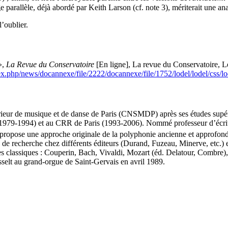
e parallèle, déjà abordé par Keith Larson (cf. note 3), mériterait une an
’oublier.
»,
La Revue du Conservatoire
[En ligne], La revue du Conservatoire, L
ndex.php/news/docannexe/file/2222/docannexe/file/1752/lodel/lodel/css
rieur de musique et de danse de Paris (CNSMDP) après ses études supérie
79-1994) et au CRR de Paris (1993-2006). Nommé professeur d’écriture
 propose une approche originale de la polyphonie ancienne et approfondi
x de recherche chez différents éditeurs (Durand, Fuzeau, Minerve, etc.) e
bres classiques : Couperin, Bach, Vivaldi, Mozart (éd. Delatour, Combre
selt au grand-orgue de Saint-Gervais en avril 1989.