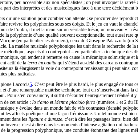
rtoire, peu accessible aux non-spécialistes ; on peut invoquer la rareté
 la part des interprètes et des musicologues face à une terre décidément b
lors qu’une solution pour combler son attente : se procurer des reproduct
 faire revivre les polyphonies sous ses doigts. Et le jeu en vaut la chandel
 de l’oubli, il met la main sur un véritable trésor, un nouveau « Trésor
, de la polyphonie d’une qualité souvent exceptionnelle, tout aussi rare
acque (en particulier les derniers), ceux de Gioseppe Palazzotto (un S
icle. La matière musicale polyphonique les unit dans la recherche de la 
ne mélodique, aspects du contrepoint – en particulier la technique des 
monique, qui tendent à remettre en cause la mécanique solmistique et l
ent actif de la
terra incognita
qui s’étend au-delà des carcans contrapunti
iteurs-là élargissent la voie du contrepoint renaissant qui peut ainsi con
tes plus radicales.
cipione Lacorcia
5
. C’est peut-être le plus hardi, le plus engagé de tous 
n et d’une remarquable maîtrise technique, tout en s’inscrivant dans la 
ouï. Pour s’en convaincre, il suffit d’écouter l’enregistrement réalisé 
n de cet article :
Io t’amo
et
Mentre piccìolo ferro
(numéros 1 et 2 du II
musique y évolue dans un monde fait de vifs contrastes (densité polypho
nt les affects poétiques d’une façon frémissante. Un tel monde est bien 
èrement dans les
ligature e durezze
, c’est à dire les passages lents, bien 
ion inverse, c’est à dire dans les moments d’intense agitation qui traduis
e de la progression polyphonique, une conduite étonnante des lignes mél