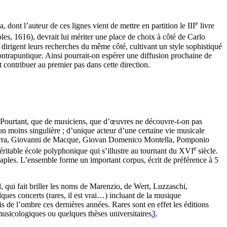
e
a, dont l’auteur de ces lignes vient de mettre en partition le III
livre
les, 1616), devrait lui mériter une place de choix à côté de Carlo
 dirigent leurs recherches du même côté, cultivant un style sophistiqué
ontrapuntique. Ainsi pourrait-on espérer une diffusion prochaine de
t contribuer au premier pas dans cette direction.
 Pourtant, que de musiciens, que d’œuvres ne découvre-t-on pas
tion moins singulière ; d’unique acteur d’une certaine vie musicale
a Marra, Giovanni de Macque, Giovan Domenico Montella, Pomponio
e
itable école polyphonique qui s’illustre au tournant du XVI
siècle.
Naples. L’ensemble forme un important corpus, écrit de préférence à 5
, qui fait briller les noms de Marenzio, de Wert, Luzzaschi,
ues concerts (rares, il est vrai…) incluant de la musique
tis de l’ombre ces dernières années. Rares sont en effet les éditions
musicologiques ou quelques thèses universitaires
3
.