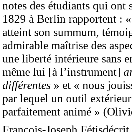
notes des étudiants qui ont 
1829 à Berlin rapportent : « 
atteint son summum, témoi
admirable maîtrise des aspec
une liberté intérieure sans en
même lui [à l’instrument]
a
différentes
» et « nous joui
par lequel un outil extérieu
parfaitement animé » (Olivie
François-Joseph Fétisdécrit