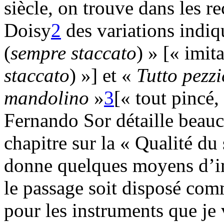
siècle, on trouve dans les r
Doisy
2
des variations indi
(
sempre staccato
) » [« imit
staccato
) »] et «
Tutto pezzi
mandolino
»
3
[« tout pincé,
Fernando Sor détaille beauc
chapitre sur la « Qualité du
donne quelques moyens d’imit
le passage soit disposé comm
pour les instruments que je 