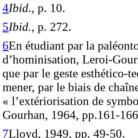
4
Ibid
., p. 10.
5
Ibid.
, p. 272.
6
En étudiant par la paléont
d’hominisation, Leroi-Gourh
que par le geste esthético-t
mener, par le biais de chaîne
« l’extériorisation de symbo
Gourhan, 1964, pp.161-166
7
Lloyd, 1949, pp. 49-50.