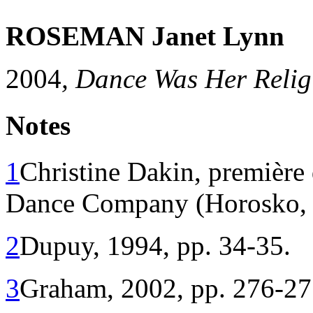
ROSEMAN Janet Lynn
2004
, Dance Was Her Relig
Notes
1
Christine Dakin, première
Dance Company (Horosko, 
2
Dupuy, 1994, pp. 34-35.
3
Graham, 2002, pp. 276-27