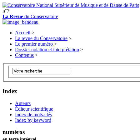
n°7
La Revue
du Conservatoire
Accueil
>
La revue du Conservatoire
>
Le premier numéro
>
Dossier notation et interprétation
>
Contenus
>
Index
Auteurs
Éditeur scientifique
Index de mots-clés
Index by keyword
numéros
en texte intégral