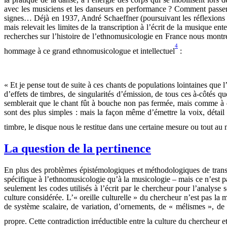
avec les musiciens et les danseurs en performance ? Comment passer
signes… Déjà en 1937, André Schaeffner (poursuivant les réflexions de 
mais relevait les limites de la transcription à l’écrit de la musique 
recherches sur l’histoire de l’ethnomusicologie en France nous montre 
4
hommage à ce grand ethnomusicologue et intellectuel
:
« Et je pense tout de suite à ces chants de populations lointaines que l
d’effets de timbres, de singularités d’émission, de tous ces à-côtés q
semblerait que le chant fût à bouche non pas fermée, mais comme à dem
sont des plus simples : mais la façon même d’émettre la voix, détail 
timbre, le disque nous le restitue dans une certaine mesure ou tout a
La question de la pertinence
En plus des problèmes épistémologiques et méthodologiques de transcr
spécifique à l’ethnomusicologie qu’à la musicologie – mais ce n’est pa
seulement les codes utilisés à l’écrit par le chercheur pour l’analyse
culture considérée. L’« oreille culturelle » du chercheur n’est pas la
de système scalaire, de variation, d’ornements, de « mélismes », de 
propre. Cette contradiction irréductible entre la culture du chercheur e