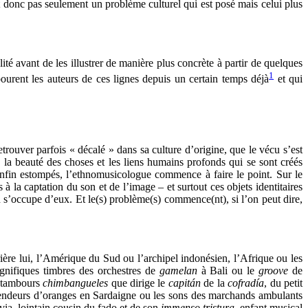
t donc pas seulement un problème culturel qui est posé mais celui plus
é avant de les illustrer de manière plus concrète à partir de quelques
1
ourent les auteurs de ces lignes depuis un certain temps déjà
et qui
rouver parfois « décalé » dans sa culture d’origine, que le vécu s’est
e la beauté des choses et les liens humains profonds qui se sont créés
enfin estompés, l’ethnomusicologue commence à faire le point. Sur le
 à la captation du son et de l’image – et surtout ces objets identitaires
n s’occupe d’eux. Et le(s) problème(s) commence(nt), si l’on peut dire,
rrière lui, l’Amérique du Sud ou l’archipel indonésien, l’Afrique ou les
agnifiques timbres des orchestres de
gamelan
à Bali ou le
groove
de
s tambours
chimbangueles
que dirige le
capitán
de la
cofradía
, du petit
es vendeurs d’oranges en Sardaigne ou les sons des marchands ambulants
avia, lointain cousin du fado et de son
immenso tristura
, enfant musical