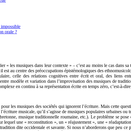
elle
n impossible
on orale ?
ier « les musiques dans leur contexte » – c’est au moins le cas dans sa tr
, il est au centre des préoccupations épistémologiques des ethnomusicolog
re, celle des relations cognitives entre écrit et oral, des liens ent
s entre modèle et variation dans l’improvisation des musiques de traditi
omplexe en continu à sa représentation écrite en temps zéro, c’est-à-dire
our les musiques des sociétés qui ignorent l’écriture. Mais cette questi
l’écriture musicale, qu’il s’agisse de musiques populaires urbaines ou tra
retonne, musique traditionnelle roumaine, etc.). Le problème se pose éga
 lequel une « reconstitution », un « réajustement », une « réadaptation »
 tradition dite occidentale et savante. Si nous n’aborderons que peu ce 