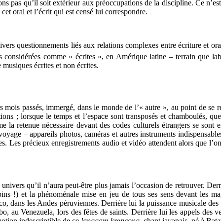
ns pas qu’il soit extérieur aux préoccupations de la discipline. Ce n’es
cet oral et l’écrit qui est censé lui correspondre.
rs questionnements liés aux relations complexes entre écriture et oralit
s considérées comme « écrites », en Amérique latine – terrain que lab
 musiques écrites et non écrites.
s mois passés, immergé, dans le monde de l’« autre », au point de se ret
sations ; lorsque le temps et l’espace sont transposés et chamboulés, qu
e la retenue nécessaire devant des codes culturels étrangers se sont 
le voyage – appareils photos, caméras et autres instruments indispensables
oles. Les précieux enregistrements audio et vidéo attendent alors que l’o
n univers qu’il n’aura peut-être plus jamais l’occasion de retrouver. De
lpins !) et la phénoménale mise en jeu de tous ses sens devant les m
co, dans les Andes péruviennes. Derrière lui la puissance musicale de
aïbo, au Venezuela, lors des fêtes de saints. Derrière lui les appels d
motion indescriptible de ce
langgam kroncong
, chant javanais, né à Bat