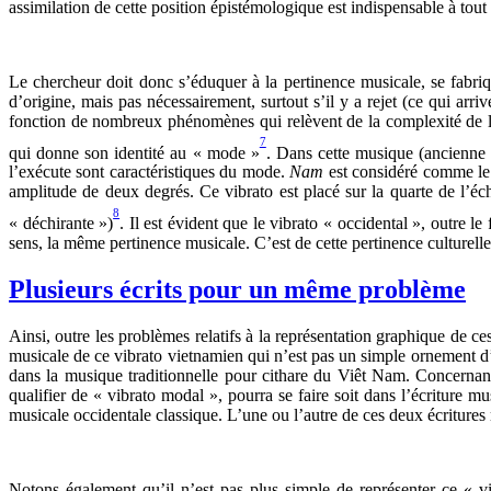
assimilation de cette position épistémologique est indispensable à tou
Le chercheur doit donc s’éduquer à la pertinence musicale, se fabrique
d’origine, mais pas nécessairement, surtout s’il y a rejet (ce qui arr
fonction de nombreux phénomènes qui relèvent de la complexité de l’i
7
qui donne son identité au « mode »
. Dans cette musique (ancienne m
l’exécute sont caractéristiques du mode.
Nam
est considéré comme le 
amplitude de deux degrés. Ce vibrato est placé sur la quarte de l’é
8
« déchirante »)
. Il est évident que le vibrato « occidental », outre l
sens, la même pertinence musicale. C’est de cette pertinence culturell
Plusieurs écrits pour un même problème
Ainsi, outre les problèmes relatifs à la représentation graphique de c
musicale de ce vibrato vietnamien qui n’est pas un simple ornement d’
dans la musique traditionnelle pour cithare du Viêt Nam. Concernant p
qualifier de « vibrato modal », pourra se faire soit dans l’écriture 
musicale occidentale classique. L’une ou l’autre de ces deux écritures
Notons également qu’il n’est pas plus simple de représenter ce « vi