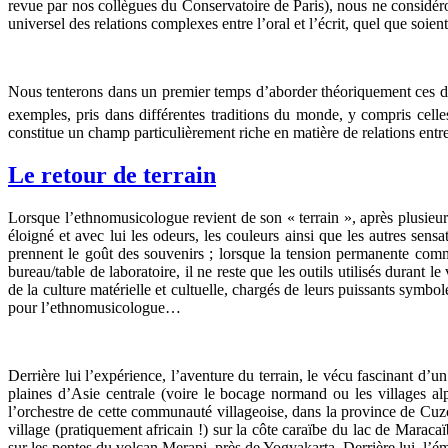
revue par nos collègues du Conservatoire de Paris), nous ne considéro
universel des relations complexes entre l’oral et l’écrit, quel que soient 
Nous tenterons dans un premier temps d’aborder théoriquement ces dive
exemples, pris dans différentes traditions du monde, y compris celle
constitue un champ particulièrement riche en matière de relations entre
Le retour de terrain
Lorsque l’ethnomusicologue revient de son « terrain », après plusieur
éloigné et avec lui les odeurs, les couleurs ainsi que les autres sen
prennent le goût des souvenirs ; lorsque la tension permanente comm
bureau/table de laboratoire, il ne reste que les outils utilisés durant 
de la culture matérielle et cultuelle, chargés de leurs puissants symb
pour l’ethnomusicologue…
Derrière lui l’expérience, l’aventure du terrain, le vécu fascinant d’u
plaines d’Asie centrale (voire le bocage normand ou les villages a
l’orchestre de cette communauté villageoise, dans la province de Cuz
village (pratiquement africain !) sur la côte caraïbe du lac de Marac
sur les pentes du volcan Merapi, près de Yogyakarta. Derrière lui, l’é