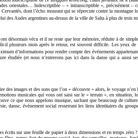
des orientales… Indescriptible – « intranscriptible », précisément –
ervantès, dont l’écho mourant qui se répercute contre la montagne loi
lui des Andes argentines au-dessus de la ville de Salta à plus de trois m
t désormais vécu et il ne reste que leur mémoire, réduite à de simple
fût-il plusieurs mois après le retour, est souvent difficile. Les yeux
maximum d’informations pour rendre compte des événements appartenant
ure étudiée (et nous n’entrerons pas ici dans la danse qui a aussi ses 
ire des images et des sons que l’on « découvre » alors, le voyage n’en lai
s émotions musicales qui vous ont saisi sur le « terrain », en situation
trouve ce que nous appelons musique, sachant que beaucoup de culture
ésie, danse, événement social resserrant les liens identitaires du gro
 écrits sur une feuille de papier à deux dimensions et en temps zéro 
s fêtes, temps fort du groupe social, lors des semailles, mariages, funér