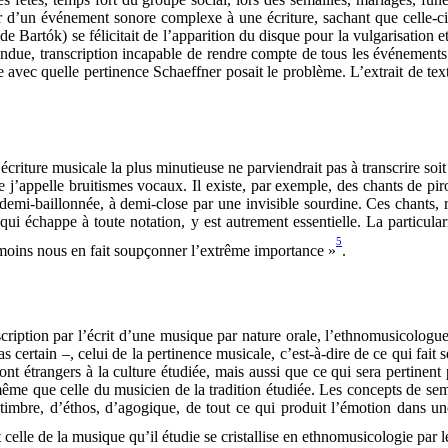
 d’un événement sonore complexe à une écriture, sachant que celle-ci 
Bartók) se félicitait de l’apparition du disque pour la vulgarisation et
entendue, transcription incapable de rendre compte de tous les événement
avec quelle pertinence Schaeffner posait le problème. L’extrait de text
’écriture musicale la plus minutieuse ne parviendrait pas à transcrire soi
ue j’appelle bruitismes vocaux. Il existe, par exemple, des chants de pi
i-baillonnée, à demi-close par une invisible sourdine. Ces chants, rédui
qui échappe à toute notation, y est autrement essentielle. La particular
5
u moins nous en fait soupçonner l’extrême importance »
.
iption par l’écrit d’une musique par nature orale, l’ethnomusicologue 
s certain –, celui de la pertinence musicale, c’est-à-dire de ce qui fai
 sont étrangers à la culture étudiée, mais aussi que ce qui sera pertine
 même que celle du musicien de la tradition étudiée. Les concepts de semb
timbre, d’éthos, d’agogique, de tout ce qui produit l’émotion dans un
t celle de la musique qu’il étudie se cristallise en ethnomusicologie par