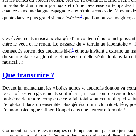
improbable d’un marin portugais et d’une Javanaise au temps des In
chantée dans une langue espagnole aux réminiscences de l’époque de C
2
quinte dans le plus grand silence
telúrico
que l’on puisse imaginer, ce
Ces événements musicaux chargés d’un contenu émotionnel puissant on
entre le vécu et le rendu. Le passage du « terrain au laboratoire », 
3
compactés sortent des appareils hi-fi
et nous invitent à extraire un 
du sonore dans sa globalité et au sens qu’elle véhicule dans la cult
musical…).
Que transcrire ?
Devant lui maintenant les « boîtes noires », appareils dont on va extra
le cas où les enregistrements sont réussis, ils sont loin de rendre le
problème de rendre compte de ce « fait total » au centre duquel se 
l’englobant dans un ensemble plus général qui inclut rituel, fête, po
l’ethnomusicologue Gilbert Rouget dans une heureuse formule !
Comment transcrire ces musiques en temps continu par quelques signes
la pratique de la danse, à l’énergie des corps qui se mobilisent lors de