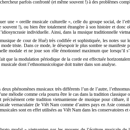
t chercheur parfois confronté (et même souvent !) à des problèmes comple
r une « oreille musicale culturelle », celle du groupe social, de l’ethni
ive souvent !), ou bien être totalement étrangère à son histoire et don
diosyncrasie individuelle. Ainsi, dans la musique traditionnelle viet
usique de cour de Hué) très codifiée et sophistiquée, les notes sur le
mode triste. Dans ce mode, le désespoir le plus sombre se manifeste p
chelle modale et ne joue son rôle émotionnel maximum que lorsqu’il s
e fait que la modulation périodique de la corde est effectuée horizontale
e musicale dont l’ethnomusicologue doit traiter dans son analyse.
es deux phénomènes musicaux très différents l’un de l’autre, l’ethnomus
une mélodie comme cela pourra être le cas dans la tradition classique o
récisément cette tradition vietnamienne de musique pour cithare, il fa
musicale vernaculaire (le Viêt Nam comme d’autres pays en Asie connaiss
 musicales sont en effet utilisées au Viêt Nam dans les conservatoires et
brato modal » vietnamien par les moyens de l’écriture musicale de la