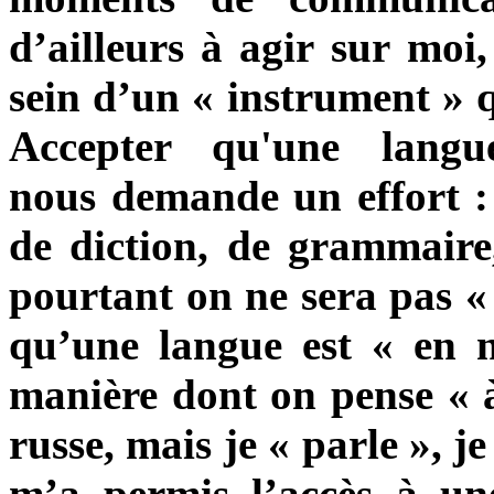
d’ailleurs à agir
sur moi,
sein d’un
«
instrument
»
A
ccepter qu'une langu
nous
demande un effort : 
de diction, de grammaire,
pourtant on ne sera pas « 
qu’une langue est
«
en 
manière dont on pense « à 
russe, mais je
«
parle
»
, j
m’a permis l’accès à une