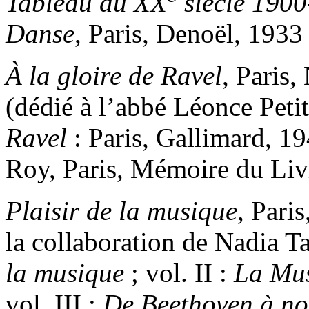
Tableau du XX
siècle 1900
Danse
, Paris, Denoël, 1933
À la gloire de Ravel
, Paris
(dédié à l’abbé Léonce Petit)
Ravel
: Paris, Gallimard, 19
Roy, Paris, Mémoire du Liv
Plaisir de la musique
, Pari
la collaboration de Nadia Ta
la musique
; vol. II :
La Mus
vol. III :
De Beethoven à no