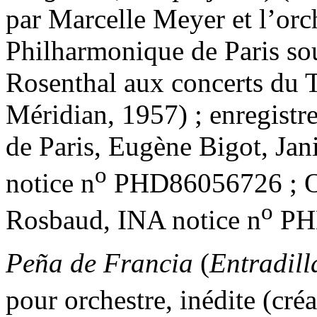
par Marcelle Meyer et l’orc
Philharmonique de Paris so
Rosenthal aux concerts du T
Méridian, 1957) ; enregist
de Paris, Eugène Bigot, Ja
o
notice n
PHD86056726 ; Or
o
Rosbaud, INA notice n
PH
Peña de Francia
(
Entradill
pour orchestre, inédite (cré