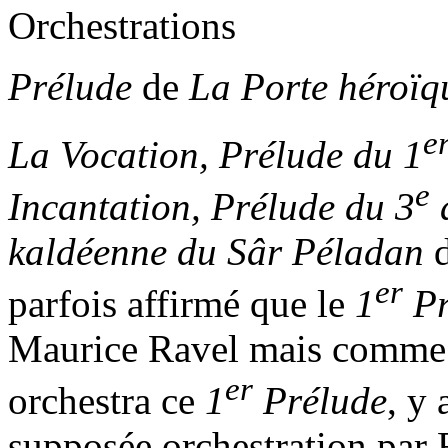
Orchestrations
Prélude
de
La Porte héroïq
e
La Vocation, Prélude du 1
e
Incantation, Prélude du 3
kaldéenne du Sâr Péladan
er
parfois affirmé que le
1
Pr
Maurice Ravel mais comme 
er
orchestra ce
1
Prélude
, y 
supposée orchestration par R