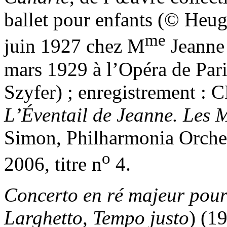
ballet pour enfants (© Heuge
me
juin 1927 chez M
Jeanne 
mars 1929 à l’Opéra de Paris
Szyfer) ; enregistrement : 
L’Éventail de Jeanne. Les M
Simon, Philharmonia Orches
o
2006, titre n
4.
Concerto en ré majeur pour
Larghetto
,
Tempo justo
) (1