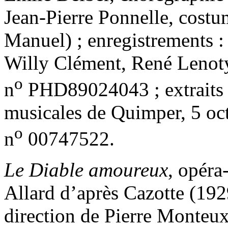
Jean-Pierre Ponnelle, cost
Manuel) ; enregistrements 
Willy Clément, René Lenot
o
n
PHD89024043 ; extraits d
musicales de Quimper, 5 oc
o
n
00747522.
Le Diable amoureux
, opéra
Allard d’après Cazotte (1929
direction de Pierre Monteux 