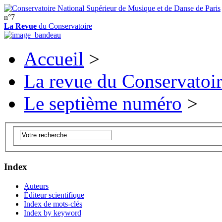
n°7
La Revue
du Conservatoire
Accueil
>
La revue du Conservatoi
Le septième numéro
>
Index
Auteurs
Éditeur scientifique
Index de mots-clés
Index by keyword