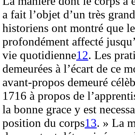
La manière dont le corps a é
a fait l’objet d’un très gra
historiens ont montré que le
profondément affecté jusqu’
vie quotidienne
12
. Les prat
demeurées à l’écart de ce 
avant-propos demeuré célèbr
1716 à propos de l’apprent
la bonne grace y est necessa
position du corps
13
. » La m