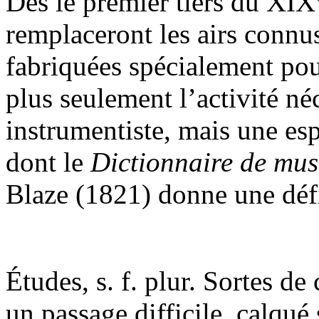
Dès le premier tiers du XIX
remplaceront les airs connu
fabriquées spécialement pour
plus seulement l’activité né
instrumentiste, mais une es
dont le
Dictionnaire de mu
Blaze (1821) donne une défin
Études, s. f. plur. Sortes d
un passage difficile, calqué