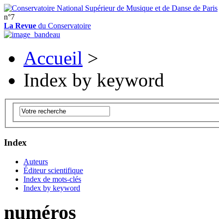
n°7
La Revue
du Conservatoire
Accueil
>
Index by keyword
Index
Auteurs
Éditeur scientifique
Index de mots-clés
Index by keyword
numéros