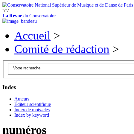
n°7
La Revue
du Conservatoire
Accueil
>
Comité de rédaction
>
Index
Auteurs
Éditeur scientifique
Index de mots-clés
Index by keyword
numéros