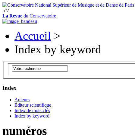
n°7
La Revue
du Conservatoire
Accueil
>
Index by keyword
Index
Auteurs
Éditeur scientifique
Index de mots-clés
Index by keyword
numéros