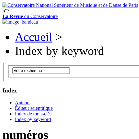
n°7
La Revue
du Conservatoire
Accueil
>
Index by keyword
Index
Auteurs
Éditeur scientifique
Index de mots-clés
Index by keyword
numéros