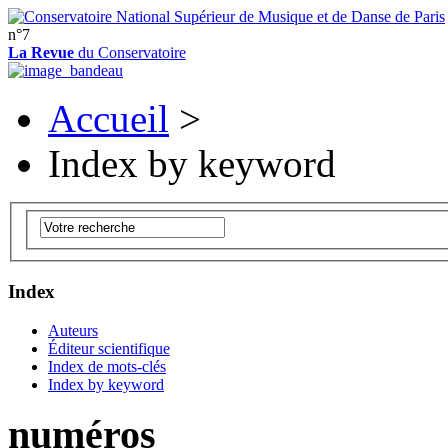
n°7
La Revue
du Conservatoire
Accueil
>
Index by keyword
Index
Auteurs
Éditeur scientifique
Index de mots-clés
Index by keyword
numéros