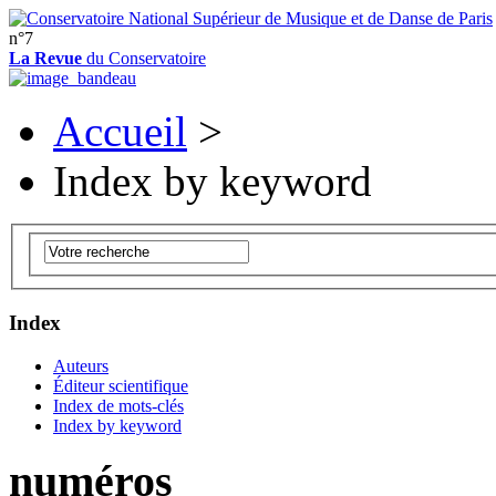
n°7
La Revue
du Conservatoire
Accueil
>
Index by keyword
Index
Auteurs
Éditeur scientifique
Index de mots-clés
Index by keyword
numéros