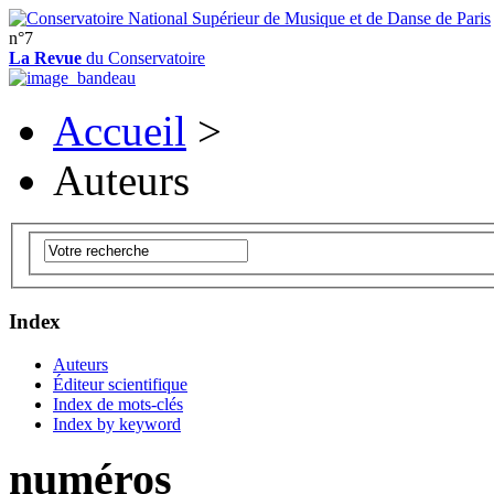
n°7
La Revue
du Conservatoire
Accueil
>
Auteurs
Index
Auteurs
Éditeur scientifique
Index de mots-clés
Index by keyword
numéros