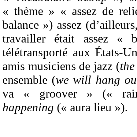
« thème » « assez de reli
balance ») assez (d’ailleur
travailler était assez « b
télétransporté aux États-U
amis musiciens de jazz (
the
ensemble (
we will hang ou
va « groover » (« rai
happening
(« aura lieu »).