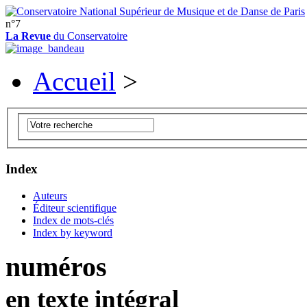
n°7
La Revue
du Conservatoire
Accueil
>
Index
Auteurs
Éditeur scientifique
Index de mots-clés
Index by keyword
numéros
en texte intégral