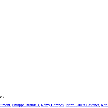
o :
aumont
,
Philippe Brandeis
,
Rémy Campos
,
Pierre Albert Castanet
,
Kari