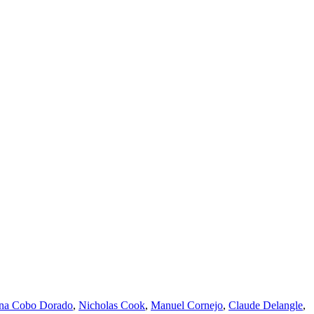
na Cobo Dorado
,
Nicholas Cook
,
Manuel Cornejo
,
Claude Delangle
,