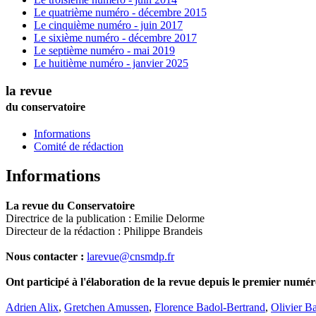
Le quatrième numéro - décembre 2015
Le cinquième numéro - juin 2017
Le sixième numéro - décembre 2017
Le septième numéro - mai 2019
Le huitième numéro - janvier 2025
la revue
du conservatoire
Informations
Comité de rédaction
Informations
La revue du Conservatoire
Directrice de la publication : Emilie Delorme
Directeur de la rédaction : Philippe Brandeis
Nous contacter :
larevue@cnsmdp.fr
Ont participé à l'élaboration de la revue depuis le premier numér
Adrien Alix
,
Gretchen Amussen
,
Florence Badol-Bertrand
,
Olivier B